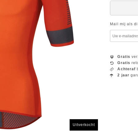
Mail mij als d
Gratis
ver
Gratis
ret
Achteraf
b
2 jaar
gar
Uitverkocht