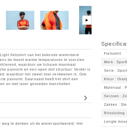
▶
Specifica
Fietsshirt
 Light fietsshirt van het bekende wielermerk
ijdens de meest warme temperaturen te voorzien
Merk
Sport
ventilerend, waardoor uw lichaam maximaal
che pasvorm en een open stof structuur. Verder is
Serie
Sport
oed, waardoor het zweet snel verdwenen is. Ook
ecte pasvorm. Daarnaast heeft het shirt een
Kleur
Oran
nelen en met laser gesneden manchetten.
Materiaal
P
Seizoen
Z
Zakken
St
Ritssluiting
Lengte mou
er weg te denken uit de wielersportwereld. Het