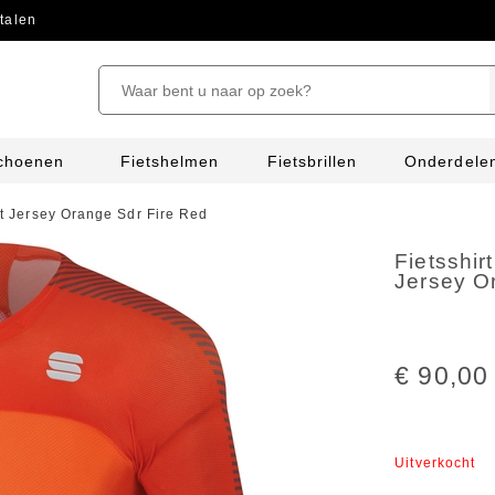
talen
schoenen
Fietshelmen
Fietsbrillen
Onderdele
ght Jersey Orange Sdr Fire Red
Fietsshir
Jersey O
€ 90,00
Uitverkocht