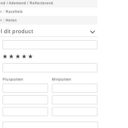
end / Ademend / Reflecterend
or
Racefiets
or
Heren
 dit product
Pluspunten
Minpunten