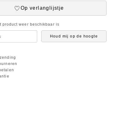
Op verlanglijstje
it product weer beschikbaar is
Houd mij op de hoogte
zending
ourneren
etalen
antie