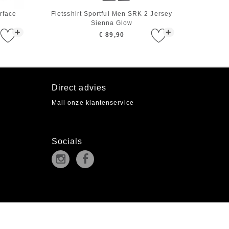
rface
Fietsshirt Sportful Men SRK 2 Jersey
Sienna Glow
+
+
€ 89,90
Direct advies
Mail onze klantenservice
Socials