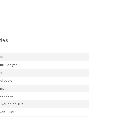
ties
ful
ful Bodyfit
je
olyester
omer
eekzakken
Volledige rits
wen
Kort