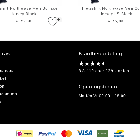
sshirt Northwave Men Surface
Fietsshirt Northwave Men Su
Jersey Black
Jersey LS Black
+
€ 75,00
€ 75,00
rias
Klantbeoordeling
bshops
8.8 / 10 door 129 klanten
kel
on
Openingstijden
bestellen
Ma t/m Vr 09:00 - 18:00
s