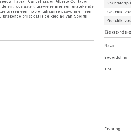
seeuw, Fabian Cancellara en Alberto Contador
Vochtafdrijv
r de enthousiaste thuiswielrenner een uitstekende
atie tussen een mooie Italiaanse pasvorm en een
Geschikt vo
uitstekende prijs: dat is de kleding van Sporful.
Geschikt vo
Beoordeel
Naam
Beoordeling
Titel
Ervaring