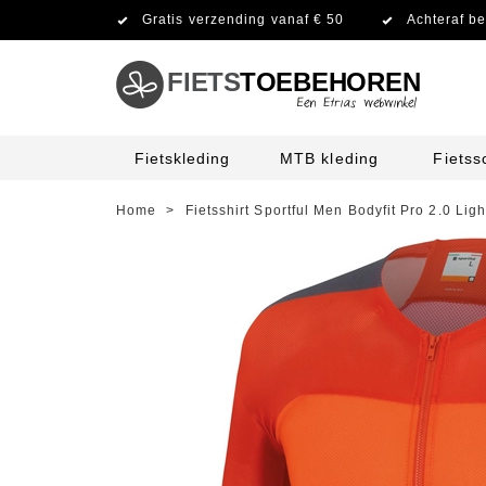
Gratis verzending vanaf € 50
Achteraf be
FIETS
TOEBEHOREN
Fietskleding
MTB kleding
Fiets
Home
>
Fietsshirt Sportful Men Bodyfit Pro 2.0 Li