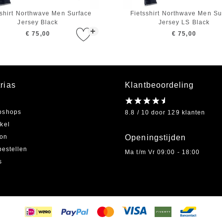
sshirt Northwave Men Surface
Fietsshirt Northwave Men Su
Jersey Black
Jersey LS Black
+
€ 75,00
€ 75,00
rias
Klantbeoordeling
bshops
8.8 / 10 door 129 klanten
kel
on
Openingstijden
bestellen
Ma t/m Vr 09:00 - 18:00
s