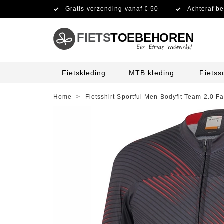
Gratis verzending vanaf € 50
Achteraf be
FIETS
TOEBEHOREN
Fietskleding
MTB kleding
Fiets
Home
>
Fietsshirt Sportful Men Bodyfit Team 2.0 F