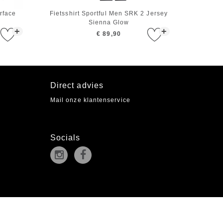
rface
Fietsshirt Sportful Men SRK 2 Jersey
Sienna Glow
+
+
€ 89,90
Direct advies
Mail onze klantenservice
Socials