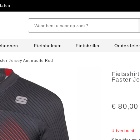
talen
schoenen
Fietshelmen
Fietsbrillen
Onderdele
aster Jersey Anthracite Red
Fietsshir
Faster Je
€ 80,00
Uitverkocht