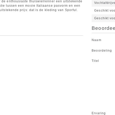
r de enthousiaste thuiswielrenner een uitstekende
Vochtafdrijv
atie tussen een mooie Italiaanse pasvorm en een
uitstekende prijs: dat is de kleding van Sporful.
Geschikt vo
Geschikt vo
Beoordeel
Naam
Beoordeling
Titel
Ervaring