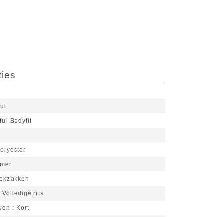
ties
ful
ful Bodyfit
t
olyester
omer
eekzakken
Volledige rits
wen
Kort