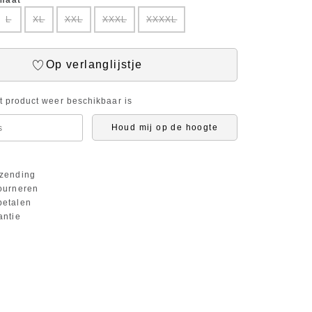
 maat
L
XL
XXL
XXXL
XXXXL
Op verlanglijstje
it product weer beschikbaar is
Houd mij op de hoogte
zending
ourneren
etalen
antie