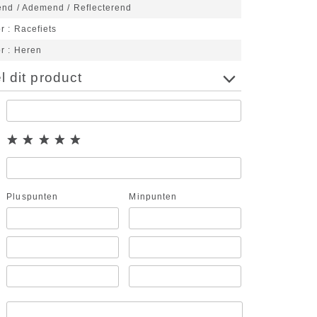
end / Ademend / Reflecterend
or
Racefiets
or
Heren
 dit product
Pluspunten
Minpunten