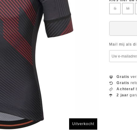
Kies hier uw
S
M
Mail mij als d
Gratis
ver
Gratis
ret
Achteraf
b
2 jaar
gar
Uitverkocht