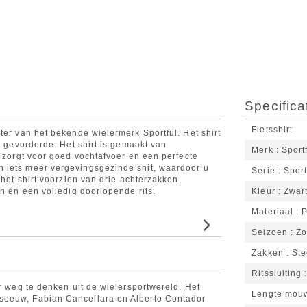
Specifica
Fietsshirt
ter van het bekende wielermerk Sportful. Het shirt
t gevorderde. Het shirt is gemaakt van
Merk
Sport
t zorgt voor goed vochtafvoer en een perfecte
 iets meer vergevingsgezinde snit, waardoor u
Serie
Sport
 het shirt voorzien van drie achterzakken,
en en een volledig doorlopende rits.
Kleur
Zwar
Materiaal
P
Seizoen
Z
Zakken
St
Ritssluiting
er weg te denken uit de wielersportwereld. Het
Lengte mou
seeuw, Fabian Cancellara en Alberto Contador