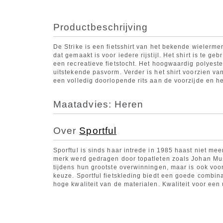
Productbeschrijving
De Strike is een fietsshirt van het bekende wielermerk
dat gemaakt is voor iedere rijstijl. Het shirt is te g
een recreatieve fietstocht. Het hoogwaardig polyest
uitstekende pasvorm. Verder is het shirt voorzien van
een volledig doorlopende rits aan de voorzijde en he
Maatadvies: Heren
Over
Sportful
Sporftul is sinds haar intrede in 1985 haast niet me
merk werd gedragen door topatleten zoals Johan Mu
tijdens hun grootste overwinningen, maar is ook voo
keuze. Sportful fietskleding biedt een goede combin
hoge kwaliteit van de materialen. Kwaliteit voor een 