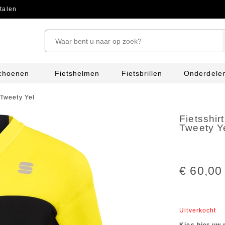
talen
schoenen
Fietshelmen
Fietsbrillen
Onderdele
 Tweety Yel
Fietsshir
Tweety Y
€ 60,00
Uitverkocht