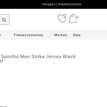
Inloggen
Klantenservice
0
0
n
Fietsaccessoires
Merken
Sale
t Sportful Men Strike Jersey Black
el