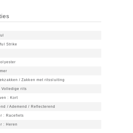
ties
ful
ful Strike
olyester
omer
ekzakken / Zakken met ritssluiting
Volledige rits
wen
Kort
end / Ademend / Reflecterend
or
Racefiets
or
Heren