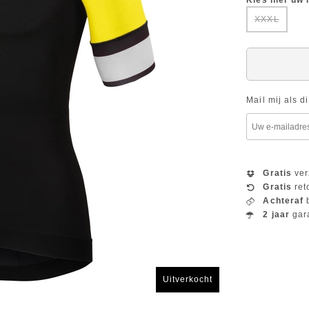
Kies hier uw
XXXL
Mail mij als d
Gratis
ver
Gratis
ret
Achteraf
b
2 jaar
gar
Uitverkocht