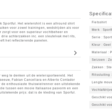
Specifica
Fietsshirt
 Sportful. Het wielershirt is een allround shirt
ebruiken voor zowel trainingen, wedstrijden als voor
Merk
Sport
er zorgt voor een superieur vochtbeheer en
 drie achterzakken inc. een sleutelvak met rits,
Serie
Sport
eft het reflecterende panelen.
Kleur
Geel
Materiaal
P
Seizoen
Z
Zakken
Ste
Ritssluiting
er weg te denken uit de wielersportwereld. Het
seeuw, Fabian Cancellara en Alberto Contador
Lengte mou
r de enthousiaste thuiswielrenner een uitstekende
atie tussen een mooie Italiaanse pasvorm en een
Vochtafdrijv
uitstekende prijs: dat is de kleding van Sporful.
Geschikt vo
Geschikt vo