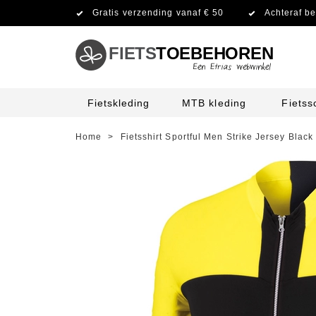
Gratis verzending vanaf € 50
Achteraf be
FIETS
TOEBEHOREN
Fietskleding
MTB kleding
Fiets
Home
>
Fietsshirt Sportful Men Strike Jersey Black