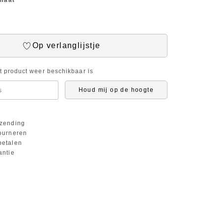
 maat
Op verlanglijstje
it product weer beschikbaar is
Houd mij op de hoogte
zending
ourneren
etalen
antie