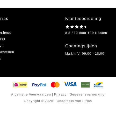
rias
Klantbeoordeling
bshops
8.8 / 10 door 129 klanten
kel
on
Openingstijden
bestellen
Ma t/m Vr 09:00 - 18:00
s
Algemene Voorwaarden
|
Privacy
|
Gegevensverwerking
Copyright © 2026 - Onderdeel van Etrias