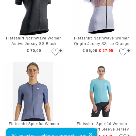
Fietsshirt Northwave Women
Fietsshirt Northwave Women
Active Jersey SS Black
Origin Jersey SS Ice Orange
+
+
€ 70,00
€ 55,00
€ 27,95
Fietsshirt Sportful Women
Fietsshirt Sportful Women
Checkmate W Jersey Berry
Matchy Short Sleeve Jersey
×
Blue Mauve
Blue Radiance
We gebruiken cookies om onze website te