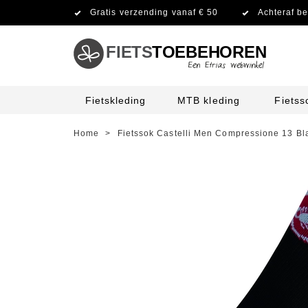
Gratis verzending vanaf € 50
Achteraf be
FIETS
TOEBEHOREN
Fietskleding
MTB kleding
Fiets
Home
>
Fietssok Castelli Men Compressione 13 Bl