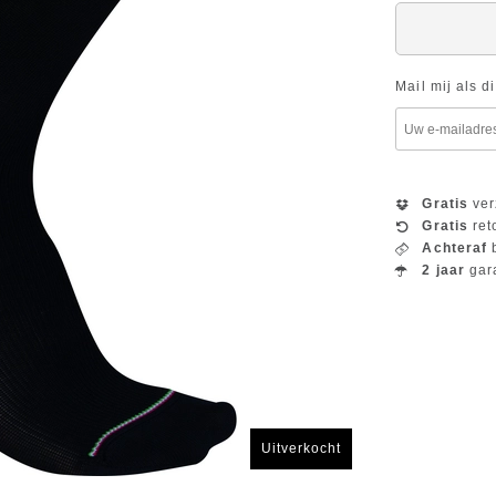
Mail mij als d
Gratis
ver
Gratis
ret
Achteraf
b
2 jaar
gar
Uitverkocht