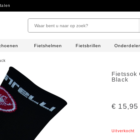
talen
schoenen
Fietshelmen
Fietsbrillen
Onderdele
ack
Fietssok
Black
€ 15,95
Uitverkocht