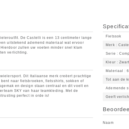
Specifica
Fietssok
leroutfit. De Castelli is een 13 centimeter lange
 een uitstekend ademend materiaal wat ervoor
Merk
Caste
 Hierdoor zullen uw voeten minder snel klam
en verlichting.
Serie
Comp
Kleur
Zwar
Materiaal
6
wielersport. Dit Italiaanse merk creëert prachtige
Tot aan de k
bent naar fietsbroeken, fietsshirts, sokken of
ksgemak en design staan centraal en dit voelt en
Ademende s
ielerteam SKY van haar teamkleding. Met de
trusting perfect in orde is!
Geeft verlic
Beoordeel
Naam