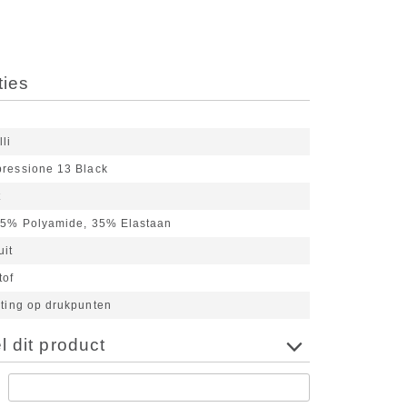
ties
lli
ressione 13 Black
t
5% Polyamide, 35% Elastaan
uit
tof
hting op drukpunten
 dit product