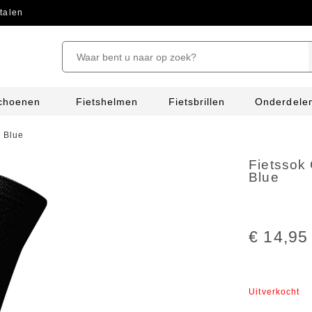
talen
schoenen
Fietshelmen
Fietsbrillen
Onderdele
y Blue
Fietssok 
Blue
€ 14,95
Uitverkocht