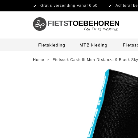
Gratis verzending vanaf € 50
Achteraf be
FIETS
TOEBEHOREN
Fietskleding
MTB kleding
Fiets
Home
>
Fietssok Castelli Men Distanza 9 Black Sk