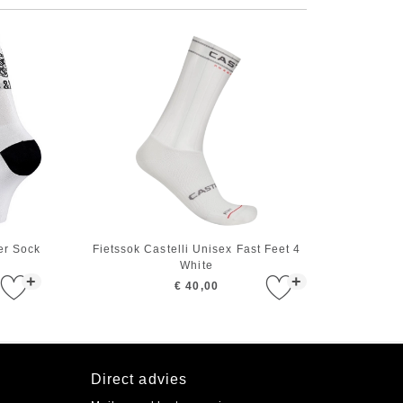
er Sock
Fietssok Castelli Unisex Fast Feet 4
White
+
+
€ 40,00
Direct advies