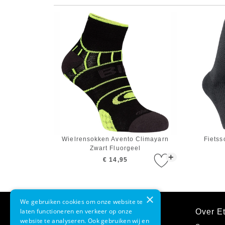
Wielrensokken Avento Climayarn
Fietss
Zwart Fluorgeel
+
€ 14,95
×
We gebruiken cookies om onze website te
laten functioneren en verkeer op onze
Klantenservice
Over Et
website te analyseren. Ook gebruiken wij en