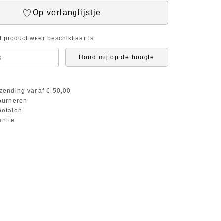
Op verlanglijstje
it product weer beschikbaar is
Houd mij op de hoogte
zending vanaf € 50,00
ourneren
etalen
antie