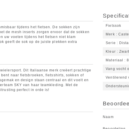
Specifica
Fietssok
misbaar tijdens het fietsen. De sokken zijn
et de mesh inserts zorgen ervoor dat de sokken
Merk
Caste
n uw voeten tijdens het fietsen niet klam
k geeft de sok op de juiste plekken extra
Serie
Dista
Kleur
Zwar
Materiaal
8
Vang vocht op
wielersport. Dit Italiaanse merk creëert prachtige
bent naar fietsbroeken, fietsshirts, sokken of
Ventilerend
ksgemak en design staan centraal en dit voelt en
ielerteam SKY van haar teamkleding. Met de
Ondersteuni
trusting perfect in orde is!
Beoordeel
Naam
Beoordeling