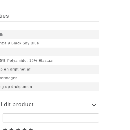
ties
lli
nza 9 Black Sky Blue
t
5% Polyamide, 15% Elastaan
 en drijft het af
 vermogen
ng op drukpunten
 dit product