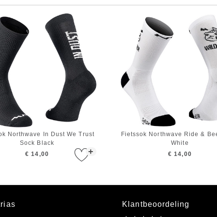
ok Northwave In Dust We Trust
Fietssok Northwave Ride & Be
Sock Black
White
+
€ 14,00
€ 14,00
rias
Klantbeoordeling