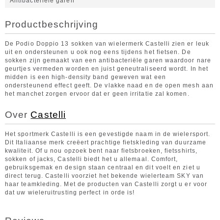
Antibacteriële garen
Productbeschrijving
De Podio Doppio 13 sokken van wielermerk Castelli zien er leuk
uit en ondersteunen u ook nog eens tijdens het fietsen. De
sokken zijn gemaakt van een antibacteriële garen waardoor nare
geurtjes vermeden worden en juist geneutraliseerd wordt. In het
midden is een high-density band geweven wat een
ondersteunend effect geeft. De vlakke naad en de open mesh aan
het manchet zorgen ervoor dat er geen irritatie zal komen.
Over
Castelli
Het sportmerk Castelli is een gevestigde naam in de wielersport.
Dit Italiaanse merk creëert prachtige fietskleding van duurzame
kwaliteit. Of u nou opzoek bent naar fietsbroeken, fietsshirts,
sokken of jacks, Castelli biedt het u allemaal. Comfort,
gebruiksgemak en design staan centraal en dit voelt en ziet u
direct terug. Castelli voorziet het bekende wielerteam SKY van
haar teamkleding. Met de producten van Castelli zorgt u er voor
dat uw wieleruitrusting perfect in orde is!