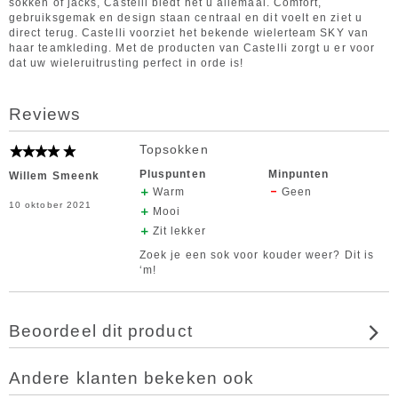
sokken of jacks, Castelli biedt het u allemaal. Comfort,
gebruiksgemak en design staan centraal en dit voelt en ziet u
direct terug. Castelli voorziet het bekende wielerteam SKY van
haar teamkleding. Met de producten van Castelli zorgt u er voor
dat uw wieleruitrusting perfect in orde is!
Reviews
Topsokken
Pluspunten
Minpunten
Willem Smeenk
Warm
Geen
10 oktober 2021
Mooi
Zit lekker
Zoek je een sok voor kouder weer? Dit is
‘m!
Beoordeel dit product
Andere klanten bekeken ook