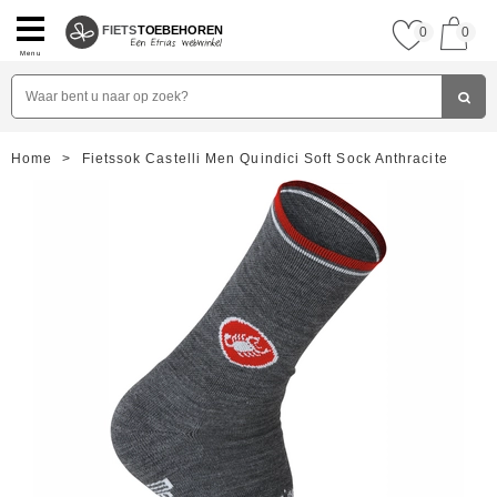
FIETS
TOEBEHOREN
0
0
Menu
Home
>
Fietssok Castelli Men Quindici Soft Sock Anthracite