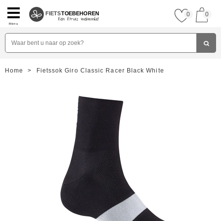
FIETS
TOEBEHOREN
0
0
Menu
Home
>
Fietssok Giro Classic Racer Black White