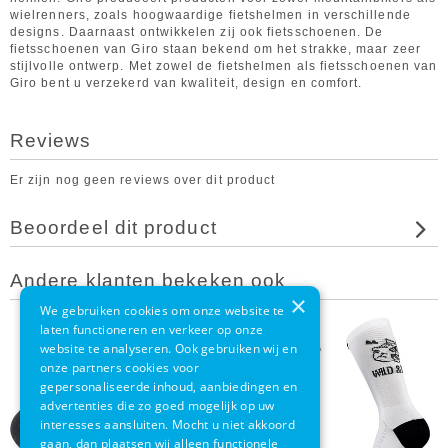
wielrenners, zoals hoogwaardige fietshelmen in verschillende
designs. Daarnaast ontwikkelen zij ook fietsschoenen. De
fietsschoenen van Giro staan bekend om het strakke, maar zeer
stijlvolle ontwerp. Met zowel de fietshelmen als fietsschoenen van
Giro bent u verzekerd van kwaliteit, design en comfort.
Reviews
Er zijn nog geen reviews over dit product
Beoordeel dit product
Andere klanten bekeken ook
×
We gebruiken cookies om onze website te
laten functioneren en verkeer op onze
website te analyseren. Ook gebruiken wij en
onze partners cookies voor
gepersonaliseerde inhoud, aanbiedingen en
advertenties die zo goed mogelijk op uw
interesses aansluiten. Mocht u niet akkoord
gaan, dan plaatsen wij alleen functionele