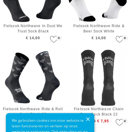
Fietssok Northwave In Dust We
Fietssok Northwave Ride &
Trust Sock Black
Beer Sock White
+
+
€ 14,00
€ 14,00
Fietssok Northwave Ride & Roll
Fietssok Northwave Chain
Sock Black 22
Gang Sock Black 22
×
We gebruiken cookies om onze website te
+
+
€ 16,00
€ 16,00
€ 7,95
laten functioneren en verkeer op onze
website te analyseren. Ook gebruiken wij en