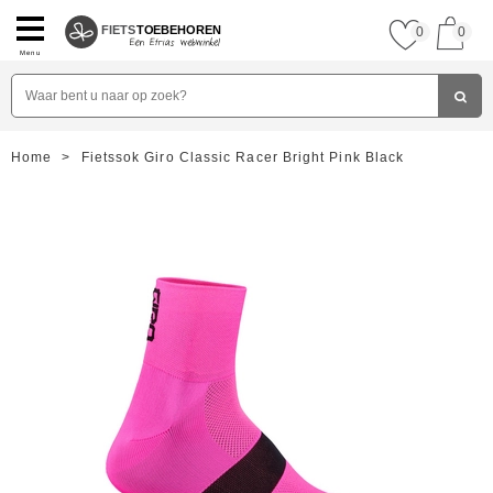
FIETS
TOEBEHOREN
0
0
Menu
Home
>
Fietssok Giro Classic Racer Bright Pink Black