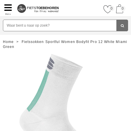
FIETS
TOEBEHOREN
0
0
Menu
Home
>
Fietssokken Sportful Women Bodyfit Pro 12 White Miami
Green