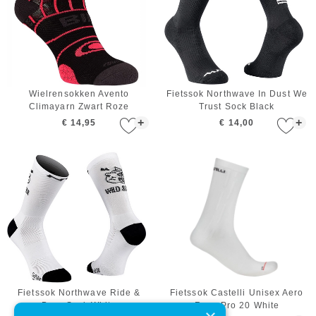
Wielrensokken Avento
Fietssok Northwave In Dust We
Climayarn Zwart Roze
Trust Sock Black
+
+
€ 14,95
€ 14,00
Fietssok Northwave Ride &
Fietssok Castelli Unisex Aero
Beer Sock White
Race Pro 20 White