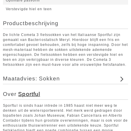
Optimale pasvorm
Verstevigde hiel en teen
Productbeschrijving
De lichte Cometa 3 fietssokken van het Italiaanse Sportful zijn
gemaakt van Bacteriostatisch Meryl. Hierdoor blijft een fris en
comfortabel gevoel behouden, zelfs bij hoge inspanning. Door het
mesh-materiaal hebben de sokken uitstekende ademende
eigenschappen. De fietssokken hebben een verstevigde hiel en
teen en zijn verkrijgbaar in diverse kleuren. De Cometa 3
fietssokken zijn een must-have voor alle vrouwelijke fietsfanaten.
Maatadvies: Sokken
Over
Sportful
Sporftul is sinds haar intrede in 1985 haast niet meer weg te
denken uit de wielersportwereld. Het merk werd gedragen door
topatleten zoals Johan Museeuw, Fabian Cancellara en Alberto
Contador tijdens hun grootste overwinningen, maar is ook voor de
enthousiaste thuiswielrenner een uitstekende keuze. Sportful
fietskleding biedt een goede combinatie tussen een mooie