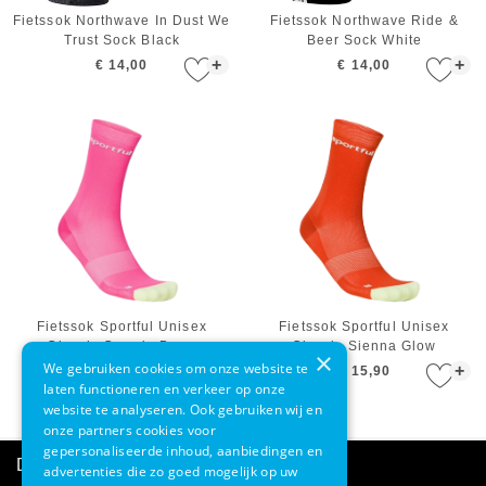
Fietssok Northwave In Dust We
Fietssok Northwave Ride &
Trust Sock Black
Beer Sock White
+
+
€ 14,00
€ 14,00
Fietssok Sportful Unisex
Fietssok Sportful Unisex
Classic Cosmic Berry
Classic Sienna Glow
×
We gebruiken cookies om onze website te
+
+
€ 15,90
€ 15,90
laten functioneren en verkeer op onze
website te analyseren. Ook gebruiken wij en
onze partners cookies voor
gepersonaliseerde inhoud, aanbiedingen en
Direct advies
advertenties die zo goed mogelijk op uw