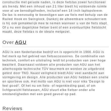
constructie met gelaste naden, is deze fietstas zowel functioneel
als trendy. Met een inhoud van 21 liter biedt hij voldoende ruimte
voor al uw benodigdheden, inclusief een 14 inch laptopsleeve.
De tas is eenvoudig te bevestigen aan uw fiets met behulp van de
Railed Hook en Swinglock. Dankzij de afneembare schouderriem
is hij ook gemakkelijk mee te nemen wanneer u van de fiets stapt.
Of u nu een dagelijkse fietser bent of een avontuurlijke fietstocht
maakt, deze fietstas is de ideale metgezel.
Over
AGU
AGU is een Nederlandse bedrijf en is opgericht in 1966. AGU is
het merk op het gebied van fietsaccessoires. De combinatie van
techniek, comfort en uitstraling leidt tot producten van zeer hoge
kwaliteit. Daarnaast voldoen alle producten van AGU aan het
allerhoogste technische TÜV keurmerk en worden ze uitgebreid
getest door TNO. Naast veiligheid biedt AGU veel aandacht aan
vormgeving en design. Alle producten van AGU hebben een snelle
en sportieve ook. Het motto van AGU is niet voor niks 'Design to
feel good!'. Of het nu om fiets- of regenkleding gaat, of om
lichtgewicht fietstassen, AGU stuurt elke fietser onder alle
omstandigheden met een goed gevoel op pad.
Reviews