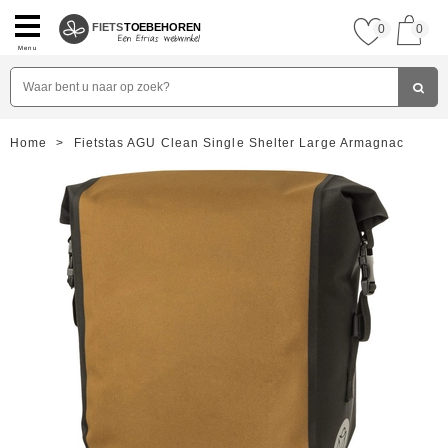
FIETS
TOEBEHOREN
0
0
Menu
Home
>
Fietstas AGU Clean Single Shelter Large Armagnac