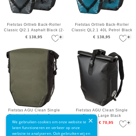
Fietstas Ortlieb Back-Roller
Fietstas Ortlieb Back-Roller
Classic Ql2.1 Asphalt Black (2-
Classic QL2.1 40L Petrol Black
delig)
(2-delig)
+
+
€ 138,95
€ 138,95
Fietstas AGU Clean Single
Fietstas AGU Clean Single
Shelter Large Army Green
Shelter Large Black
×
We gebruiken cookies om onze website te
+
+
€ 75,00
€ 95,00
€ 70,95
laten functioneren en verkeer op onze
website te analyseren. Ook gebruiken wij en