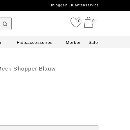
Inloggen
Klantenservice
0
0
n
Fietsaccessoires
Merken
Sale
 Beck Shopper Blauw