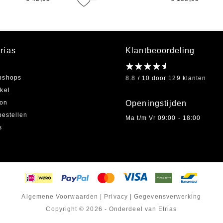
rias
Klantbeoordeling
bshops
8.8 / 10 door 129 klanten
kel
on
Openingstijden
bestellen
Ma t/m Vr 09:00 - 18:00
s
Algemene Voorwaarden
|
Privacy
|
Gegevensverwerking
Copyright © 2026 - Onderdeel van Etrias