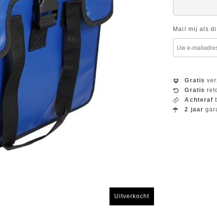
Mail mij als d
Gratis
ver
Gratis
ret
Achteraf
b
2 jaar
gar
Uitverkocht