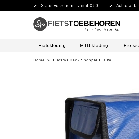
Gratis verzending vanaf € 50
Achteraf be
FIETS
TOEBEHOREN
Fietskleding
MTB kleding
Fiets
Home
>
Fietstas Beck Shopper Blauw