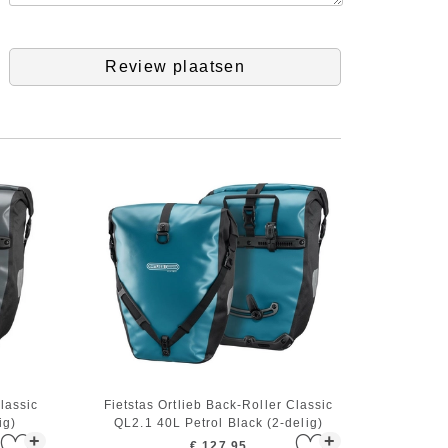
Review plaatsen
Classic
Fietstas Ortlieb Back-Roller Classic
ig)
QL2.1 40L Petrol Black (2-delig)
+
+
€ 127,95