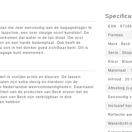
Specifica
EAN
8718
tstas die zeer eenvoudig aan de bagagedrager te
tarpoline, een zeer stevige soort kunststof. De
Fietstas
voorkomen dat water in de tas drupt. Om voor
aten en een harde bodemplaat. Ook heeft de
Merk
Beck
u ook in het donker goed zichtbaar bent. Dit is
 bagage kunt meenemen.
Serie
Shop
Kleur
Blau
Materiaal
T
it in vrolijke prints en kleuren. De tassen
Inhoud
20 l
en zijn extra stevig en hierdoor zijn de
 de Nederlandse weersomstandigheden. Daarnaast
Afmeting (L
iteit van de producten van Beck ervoor dat de
sen van Beck zijn verkrijgbaar in drie
Eenvoudig v
ken hebben.
Inclusief ha
Reflectie aa
Waterdicht 