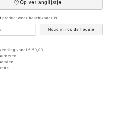
Op verlanglijstje
it product weer beschikbaar is
Houd mij op de hoogte
zending vanaf € 50,00
ourneren
etalen
antie