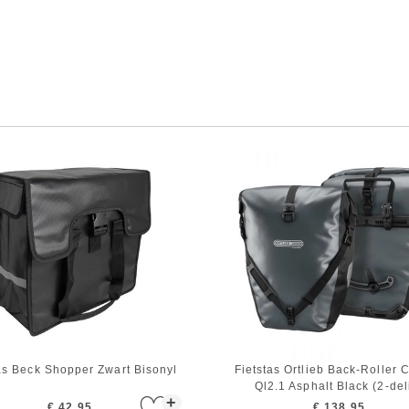
as Beck Shopper Zwart Bisonyl
Fietstas Ortlieb Back-Roller 
Ql2.1 Asphalt Black (2-del
+
€ 42,95
€ 138,95