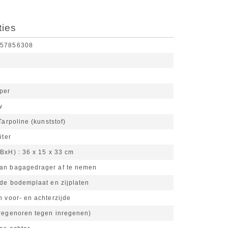
ties
657856308
per
w
arpoline (kunststof)
iter
xBxH)
36 x 15 x 33 cm
an bagagedrager af te nemen
rde bodemplaat en zijplaten
n voor- en achterzijde
(regenoren tegen inregenen)