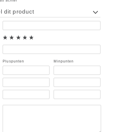
tas achter
 dit product
Pluspunten
Minpunten