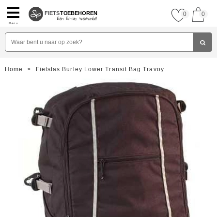
FIETS
TOEBEHOREN
0
0
Menu
Home
>
Fietstas Burley Lower Transit Bag Travoy