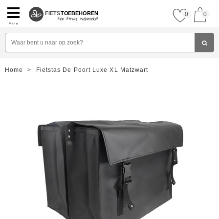
FIETS
TOEBEHOREN
0
0
Menu
Home
>
Fietstas De Poort Luxe XL Matzwart