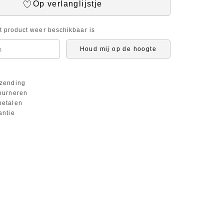
Op verlanglijstje
it product weer beschikbaar is
Houd mij op de hoogte
zending
ourneren
etalen
antie