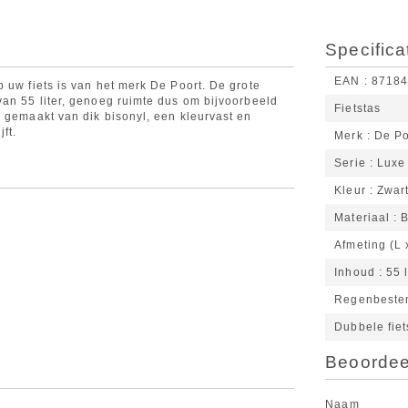
Specifica
EAN
8718
 uw fiets is van het merk De Poort. De grote
van 55 liter, genoeg ruimte dus om bijvoorbeeld
Fietstas
s gemaakt van dik bisonyl, een kleurvast en
ft.
Merk
De Po
Serie
Luxe
Kleur
Zwar
Materiaal
B
Afmeting (L 
Inhoud
55 l
Regenbeste
Dubbele fiet
Beoordeel
Naam