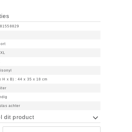
ties
481558829
ort
 XL
t
isonyl
x H x B)
44 x 35 x 18 cm
iter
ndig
stas achter
 dit product