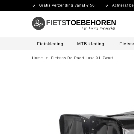
Gratis verzending vanaf € 50
Achteraf be
FIETS
TOEBEHOREN
Fietskleding
MTB kleding
Fiets
Home
>
Fietstas De Poort Luxe XL Zwart