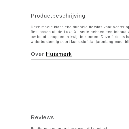
Productbeschrijving
Deze mooie klassieke dubbele fietstas voor achter op
fietstassen uit de Luxe XL serie hebben een inhoud 
uw boodschappen in kwijt te kunnen. Deze fietstas i
waterbestendig soort kunststof dat jarenlang mooi blij
Over
Huismerk
Reviews
Er zijn nog geen reviews over dit product