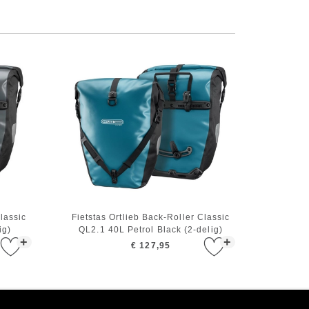
Classic
Fietstas Ortlieb Back-Roller Classic
ig)
QL2.1 40L Petrol Black (2-delig)
+
+
€ 127,95