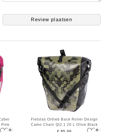
Review plaatsen
 Cyber
Fietstas Ortlieb Back Roller Design
 Pink
Camo Chain Ql2.1 20 L Olive Black
+
+
€ 95,00