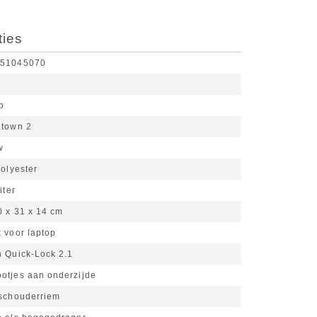
ties
051045070
eb
town 2
w
olyester
iter
0 x 31 x 14 cm
 voor laptop
n Quick-Lock 2.1
otjes aan onderzijde
 schouderriem