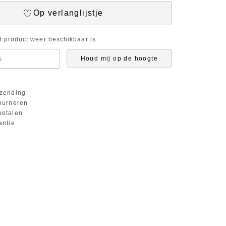
Op verlanglijstje
it product weer beschikbaar is
Houd mij op de hoogte
zending
ourneren
etalen
antie