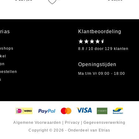
rias
Klantbeoordeling
bshops
8.8 / 10 door 129 klanten
kel
on
Openingstijden
bestellen
Ma t/m Vr 09:00 - 18:00
s
Algemene Voorwaarden
|
Privacy
|
Gegevensverwerking
Copyright © 2026 - Onderdeel van Etrias