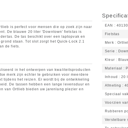
Specifica
EAN
4013
tlieb is perfect voor mensen die op zoek zijn naar
ent. De blauwe 20 liter 'Downtown' fietstas is
Fietstas
oudertas. De tas beschikt over een laptopvak en
 grond staan. Tot slot zorgt het Quick-Lock 2.1
Merk
Ortli
n de fiets.
Serie
Down
Kleur
Blau
Materiaal
P
liseerd in het ontwerpen van kwaliteitsproducten
itse merk zijn echter te gebruiken voor meerdere
Inhoud
20 l
tijdens het reizen. Er wordt bij de ontwikkeling
heid. De tassen hebben een lange levensduur en
Afmeting
4
n van Ortlieb bieden uw jarenlang plezier en
Speciaal vak
Voorzien va
Rubberen po
Verstelbare