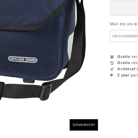
Mail mij als d
Gratis
ver
Gratis
ret
Achteraf
b
2 jaar
gar
Uitverkocht