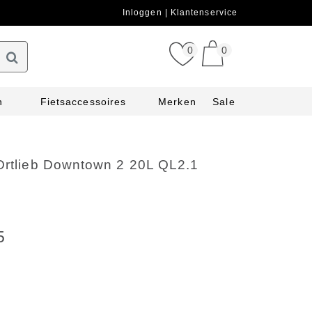
Inloggen
Klantenservice
0
0
n
Fietsaccessoires
Merken
Sale
 Ortlieb Downtown 2 20L QL2.1
e
5