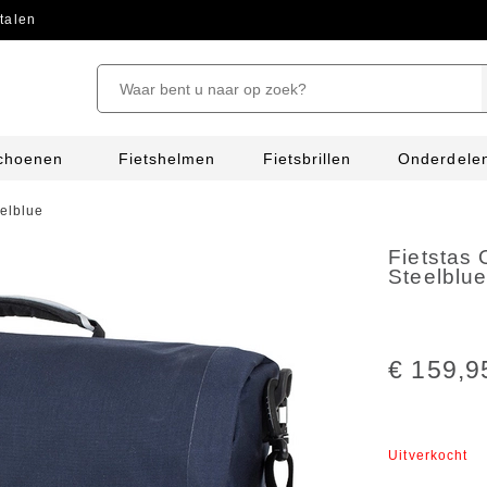
talen
schoenen
Fietshelmen
Fietsbrillen
Onderdele
elblue
Fietstas
Steelblu
€ 159,9
Uitverkocht