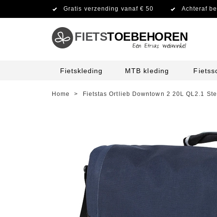
Gratis verzending vanaf € 50
Achteraf be
FIETS
TOEBEHOREN
Fietskleding
MTB kleding
Fiets
Home
>
Fietstas Ortlieb Downtown 2 20L QL2.1 Ste