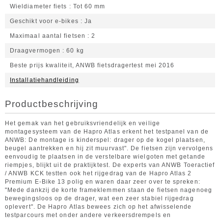
Wieldiameter fiets
Tot 60 mm
Geschikt voor e-bikes
Ja
Maximaal aantal fietsen
2
Draagvermogen
60 kg
Beste prijs kwaliteit, ANWB fietsdragertest mei 2016
Installatiehandleiding
Productbeschrijving
Het gemak van het gebruiksvriendelijk en veilige
montagesysteem van de Hapro Atlas erkent het testpanel van de
ANWB: De montage is kinderspel: drager op de kogel plaatsen,
beugel aantrekken en hij zit muurvast". De fietsen zijn vervolgens
eenvoudig te plaatsen in de verstelbare wielgoten met getande
riempjes, blijkt uit de praktijktest. De experts van ANWB Toeractief
/ ANWB KCK testten ook het rijgedrag van de Hapro Atlas 2
Premium E-Bike 13 polig en waren daar zeer over te spreken:
"Mede dankzij de korte frameklemmen staan de fietsen nagenoeg
bewegingsloos op de drager, wat een zeer stabiel rijgedrag
oplevert". De Hapro Atlas bewees zich op het afwisselende
testparcours met onder andere verkeersdrempels en