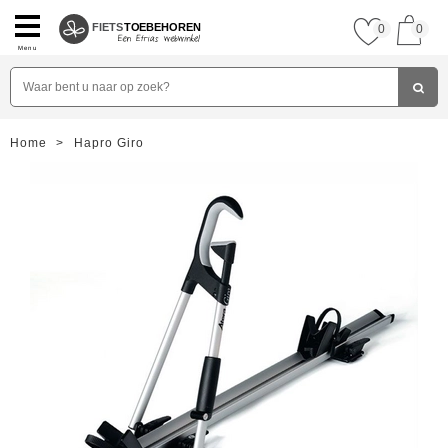
FIETS
TOEBEHOREN
0
0
Menu
Home
>
Hapro Giro