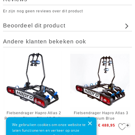
Er zijn nog geen reviews over dit product
Beoordeel dit product
Andere klanten bekeken ook
Fietsendrager Hapro Atlas 2
Fietsendrager Hapro Atlas 3
Premium Blue e-Bike 13-Polig
Premium Blue
×
We gebruiken cookies om onze website te
+
+
€ 529,00
€ 438,95
€ 529,00
€ 488,95
laten functioneren en verkeer op onze