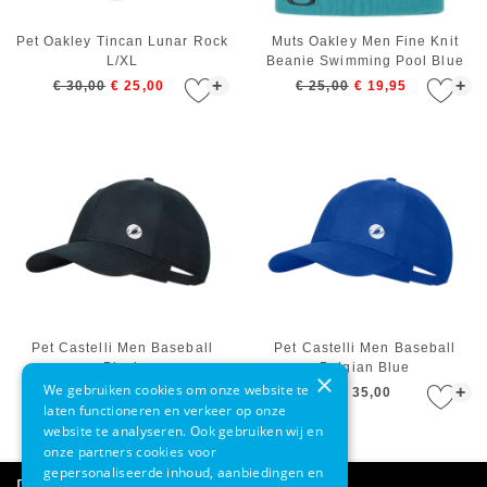
Pet Oakley Tincan Lunar Rock
Muts Oakley Men Fine Knit
L/XL
Beanie Swimming Pool Blue
+
+
€ 30,00
€ 25,00
€ 25,00
€ 19,95
Pet Castelli Men Baseball
Pet Castelli Men Baseball
Black
Belgian Blue
×
We gebruiken cookies om onze website te
+
+
€ 35,00
€ 35,00
laten functioneren en verkeer op onze
website te analyseren. Ook gebruiken wij en
onze partners cookies voor
gepersonaliseerde inhoud, aanbiedingen en
Direct advies