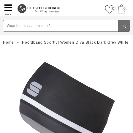
FIETS
TOEBEHOREN
0
0
Menu
Home
>
Hoofdband Sportful Women Diva Black Dark Grey White