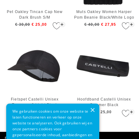
Pet Oakley Tincan Cap New
Muts Oakley Women Harper
Dark Brush S/M
Pom Beanie Black/White Logo
+
+
€ 30,00
€ 25,00
€ 40,00
€ 27,95
Fietspet Castelli Unisex
Hoofdband Castelli Unisex
Espresso 2 Light Black
Summer Black
×
We gebruiken cookies om onze website te
+
+
€ 27,00
€ 25,00
laten functioneren en verkeer op onze
website te analyseren. Ook gebruiken wij en
onze partners cookies voor
gepersonaliseerde inhoud, aanbiedingen en
Direct advies