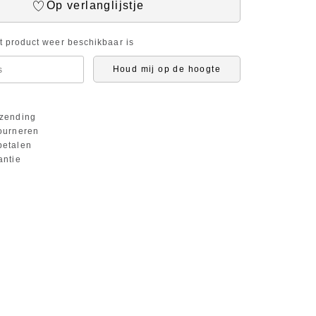
Op verlanglijstje
it product weer beschikbaar is
Houd mij op de hoogte
zending
ourneren
etalen
antie