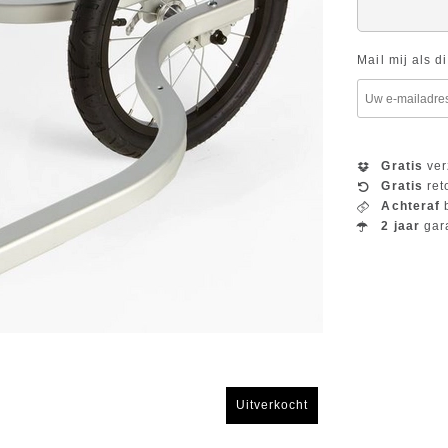
Mail mij als d
Gratis
ver
Gratis
ret
Achteraf
b
2 jaar
gar
Uitverkocht