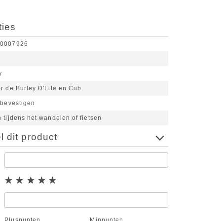
ties
40007926
y
r de Burley D'Lite en Cub
 bevestigen
 tijdens het wandelen of fietsen
 dit product
Pluspunten
Minpunten