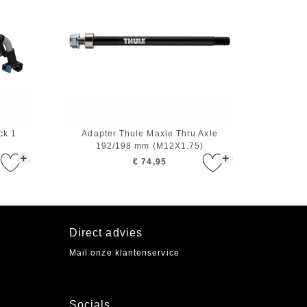
ck 1
Adapter Thule Maxle Thru Axle
192/198 mm (M12X1.75)
+
+
€ 74,95
Direct advies
Mail onze klantenservice
Socials