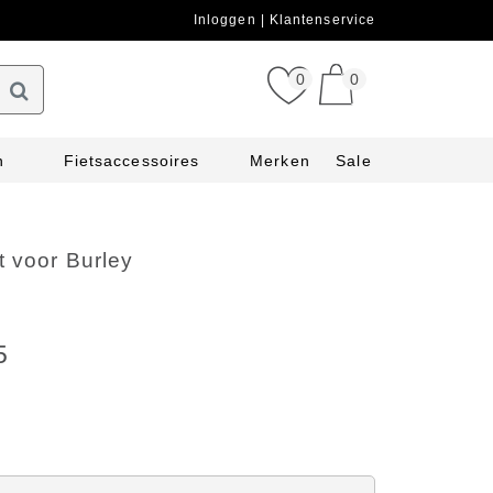
Inloggen
Klantenservice
0
0
n
Fietsaccessoires
Merken
Sale
t voor Burley
5