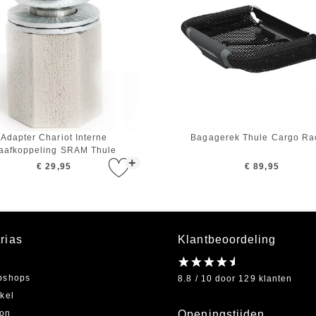
Adapter Chariot Interne
Bagagerek Thule Cargo Ra
aafkoppeling SRAM Thule
+
€ 29,95
€ 89,95
rias
Klantbeoordeling
bshops
8.8 / 10 door 129 klanten
kel
on
Openingstijden