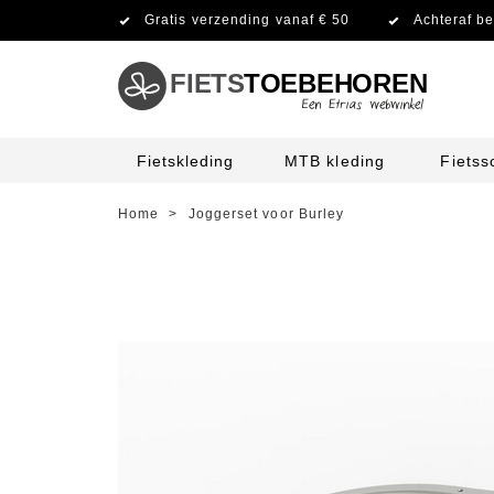
Gratis verzending vanaf € 50
Achteraf be
FIETS
TOEBEHOREN
Fietskleding
MTB kleding
Fiets
Home
>
Joggerset voor Burley