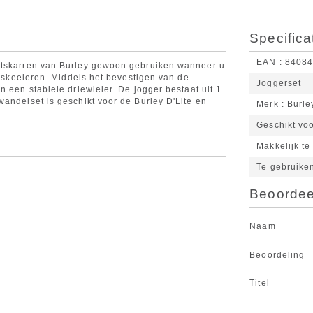
Specifica
EAN
8408
ietskarren van Burley gewoon gebruiken wanneer u
at skeeleren. Middels het bevestigen van de
Joggerset
n een stabiele driewieler. De jogger bestaat uit 1
wandelset is geschikt voor de Burley D'Lite en
Merk
Burle
Geschikt voo
Makkelijk te
Te gebruiken
Beoordeel
Naam
Beoordeling
Titel