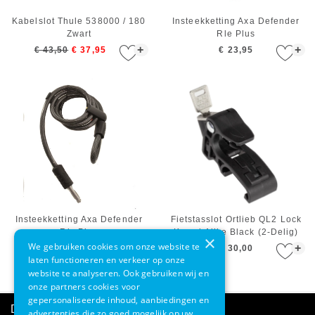
Kabelslot Thule 538000 / 180
Insteekketting Axa Defender
Zwart
Rle Plus
+
+
€ 43,50
€ 37,95
€ 23,95
Insteekketting Axa Defender
Fietstasslot Ortlieb QL2 Lock
Rls Plus
Keyed Alike Black (2-Delig)
×
We gebruiken cookies om onze website te
+
+
€ 17,95
€ 30,00
laten functioneren en verkeer op onze
website te analyseren. Ook gebruiken wij en
onze partners cookies voor
gepersonaliseerde inhoud, aanbiedingen en
Direct advies
advertenties die zo goed mogelijk op uw