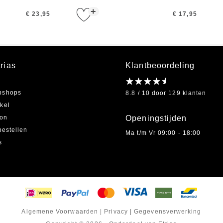
+
€ 23,95
€ 17,95
rias
Klantbeoordeling
bshops
8.8 / 10 door 129 klanten
kel
on
Openingstijden
bestellen
Ma t/m Vr 09:00 - 18:00
s
Algemene Voorwaarden
|
Privacy
|
Gegevensverwerking