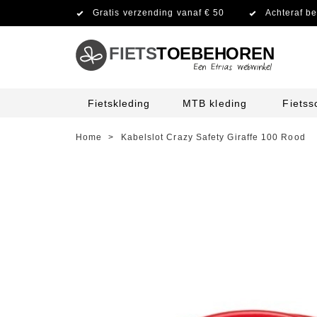
Gratis verzending vanaf € 50
Achteraf be
FIETS
TOEBEHOREN
Fietskleding
MTB kleding
Fiets
Home
>
Kabelslot Crazy Safety Giraffe 100 Rood