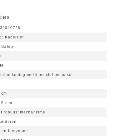
ties
532040726
t
Kabelslot
 Safety
en
ffe
talen ketting met kunststof omhulsel
d
 cm
5 mm
met robuust mechanisme
kinderen
k en leerzaam!