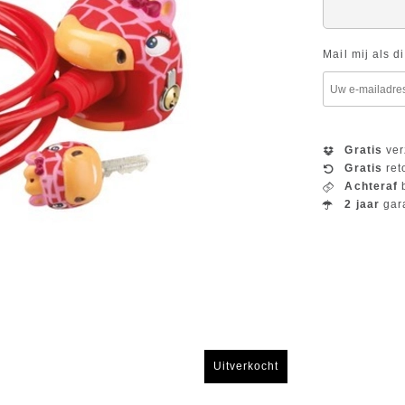
Mail mij als d
Gratis
ver
Gratis
ret
Achteraf
b
2 jaar
gar
Uitverkocht