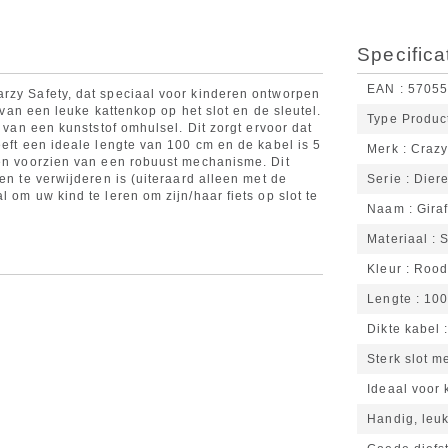
Specifica
EAN
5705
rzy Safety, dat speciaal voor kinderen ontworpen
n van een leuke kattenkop op het slot en de sleutel.
Type Produc
n van een kunststof omhulsel. Dit zorgt ervoor dat
eeft een ideale lengte van 100 cm en de kabel is 5
Merk
Crazy
 en voorzien van een robuust mechanisme. Dit
en te verwijderen is (uiteraard alleen met de
Serie
Dier
 om uw kind te leren om zijn/haar fiets op slot te
Naam
Gira
Materiaal
S
Kleur
Roo
Lengte
100
Dikte kabel
Sterk slot 
Ideaal voor 
Handig, leu