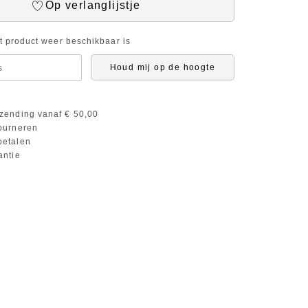
Op verlanglijstje
it product weer beschikbaar is
Houd mij op de hoogte
zending vanaf € 50,00
ourneren
etalen
antie