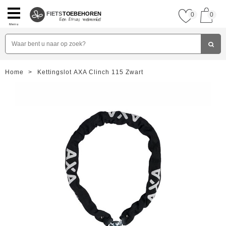
FIETS
TOEBEHOREN
0
0
Menu
Home
>
Kettingslot AXA Clinch 115 Zwart