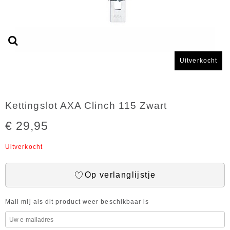
Uitverkocht
Kettingslot AXA Clinch 115 Zwart
€ 29,95
Uitverkocht
Op verlanglijstje
Mail mij als dit product weer beschikbaar is