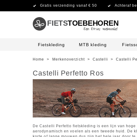
Gratis verzending vanaf € 50
Achteraf be
FIETS
TOEBEHOREN
Fietskleding
MTB kleding
Fiets
Home
>
Merkenoverzicht
>
Castelli
>
Castelli P
Castelli Perfetto Ros
De Castelli Perfetto fietskleding is een lijn van hog
aerodynamisch en voelen als een tweede huid. De kled
korte of lange mouwen dus zijn het hele jaar door te