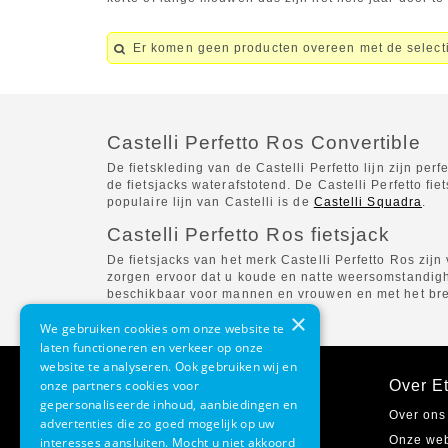
Er komen geen producten overeen met de select
Castelli Perfetto Ros Convertible
De fietskleding van de Castelli Perfetto lijn zijn p
de fietsjacks waterafstotend. De Castelli Perfetto f
populaire lijn van Castelli is de
Castelli Squadra
.
Castelli Perfetto Ros fietsjack
De fietsjacks van het merk Castelli Perfetto Ros zij
zorgen ervoor dat u koude en natte weersomstandighede
beschikbaar voor mannen en vrouwen en met het brede 
×
We gebruiken cookies om onze website te
laten functioneren en verkeer op onze
website te analyseren. Ook gebruiken wij en
onze partners cookies voor
Klantenservice
Over Et
gepersonaliseerde inhoud, aanbiedingen en
Contact
Over ons
advertenties die zo goed mogelijk op uw
Verzending & bezorgen
Onze we
interesses aansluiten. Mocht u niet akkoord