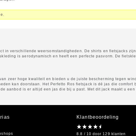
ie.
erfect in verschillende weersomstandigheden. De shirts en fietsjacks z
ietskleding is aerodynamisch en heeft een perfecte pasvorm. De fietsk
n van zeer hoge kwaliteit en bieden u de juiste bescherming tegen wi
n kan doorstaan. Het Perfetto Ros fietsjack is dé jas die comfort biedt
aanbod is er altijd een jas die bij u past. Met dit jack maakt u een 
rias
Klantbeoordeling
bshops
8.8 / 10 door 129 klanten