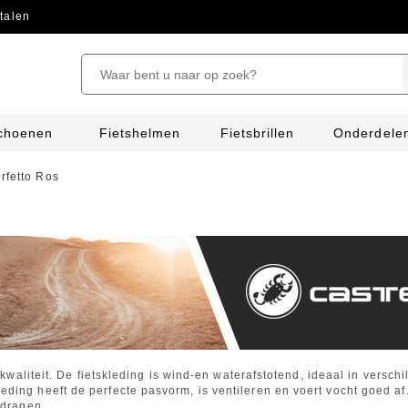
talen
schoenen
Fietshelmen
Fietsbrillen
Onderdele
erfetto Ros
e kwaliteit. De fietskleding is wind-en waterafstotend, ideaal in vers
ing heeft de perfecte pasvorm, is ventileren en voert vocht goed af. 
 dragen.