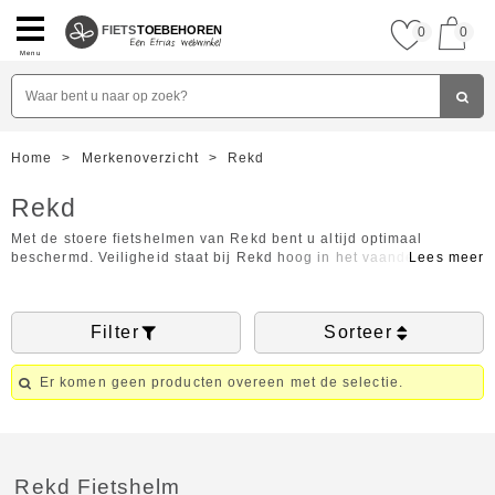
FIETS
TOEBEHOREN
0
0
Menu
Home
>
Merkenoverzicht
>
Rekd
Rekd
Met de stoere fietshelmen van Rekd bent u altijd optimaal
beschermd. Veiligheid staat bij Rekd hoog in het vaandel. De
helmen voldoen uiteraard aan de veiligheidsnormen. De
fietshelmen zijn verkrijgbaar in verschillende stoere kleuren met
verschillende dessins, waardoor ze niet alleen veilig zijn maar
Filter
Sorteer
ook nog eens cool. De producten van het Engelse merk zijn
voorzien van een makkelijk sluitsysteem, zodat de helm
eenvoudig op maat is te maken. Bekijk hieronder alle producten
Er komen geen producten overeen met de selectie.
van Rekd.
Rekd Fietshelm