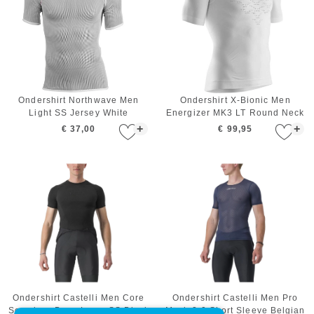
Ondershirt Northwave Men
Ondershirt X-Bionic Men
Light SS Jersey White
Energizer MK3 LT Round Neck
SS White Grey
+
+
€ 37,00
€ 99,95
Ondershirt Castelli Men Core
Ondershirt Castelli Men Pro
Seamless Base Layer SS Black
Mesh 2.0 Short Sleeve Belgian