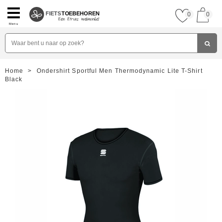
FIETS
TOEBEHOREN
0
0
Menu
Home
>
Ondershirt Sportful Men Thermodynamic Lite T-Shirt
Black