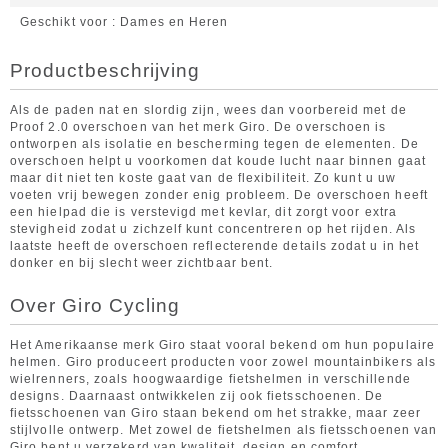
Geschikt voor
Dames en Heren
Productbeschrijving
Als de paden nat en slordig zijn, wees dan voorbereid met de
Proof 2.0 overschoen van het merk Giro. De overschoen is
ontworpen als isolatie en bescherming tegen de elementen. De
overschoen helpt u voorkomen dat koude lucht naar binnen gaat
maar dit niet ten koste gaat van de flexibiliteit. Zo kunt u uw
voeten vrij bewegen zonder enig probleem. De overschoen heeft
een hielpad die is verstevigd met kevlar, dit zorgt voor extra
stevigheid zodat u zichzelf kunt concentreren op het rijden. Als
laatste heeft de overschoen reflecterende details zodat u in het
donker en bij slecht weer zichtbaar bent.
Over Giro Cycling
Het Amerikaanse merk Giro staat vooral bekend om hun populaire
helmen. Giro produceert producten voor zowel mountainbikers als
wielrenners, zoals hoogwaardige fietshelmen in verschillende
designs. Daarnaast ontwikkelen zij ook fietsschoenen. De
fietsschoenen van Giro staan bekend om het strakke, maar zeer
stijlvolle ontwerp. Met zowel de fietshelmen als fietsschoenen van
Giro bent u verzekerd van kwaliteit, design en comfort.