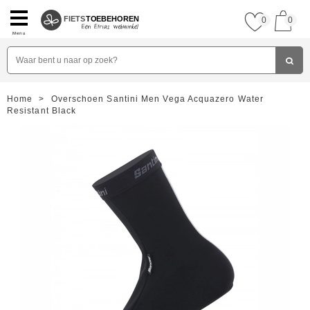
FIETS
TOEBEHOREN
0
0
Menu
Home
>
Overschoen Santini Men Vega Acquazero Water
Resistant Black