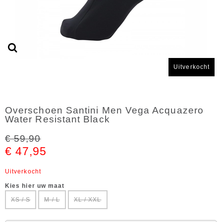
Uitverkocht
Overschoen Santini Men Vega Acquazero
Water Resistant Black
€ 59,90
€ 47,95
Uitverkocht
Kies hier uw maat
XS / S
M / L
XL / XXL