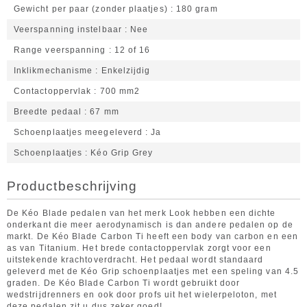
Gewicht per paar (zonder plaatjes)
180 gram
Veerspanning instelbaar
Nee
Range veerspanning
12 of 16
Inklikmechanisme
Enkelzijdig
Contactoppervlak
700 mm2
Breedte pedaal
67 mm
Schoenplaatjes meegeleverd
Ja
Schoenplaatjes
Kéo Grip Grey
Productbeschrijving
De Kéo Blade pedalen van het merk Look hebben een dichte
onderkant die meer aerodynamisch is dan andere pedalen op de
markt. De Kéo Blade Carbon Ti heeft een body van carbon en een
as van Titanium. Het brede contactoppervlak zorgt voor een
uitstekende krachtoverdracht. Het pedaal wordt standaard
geleverd met de Kéo Grip schoenplaatjes met een speling van 4.5
graden. De Kéo Blade Carbon Ti wordt gebruikt door
wedstrijdrenners en ook door profs uit het wielerpeloton, met
deze pedalen zit u dus zeker goed!