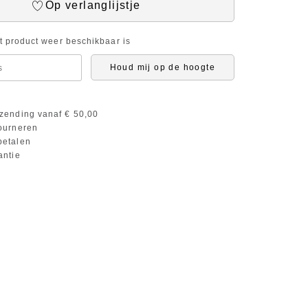
Op verlanglijstje
it product weer beschikbaar is
Houd mij op de hoogte
zending vanaf € 50,00
ourneren
etalen
antie