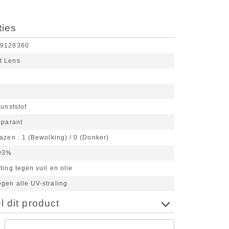
ties
69128360
t Lens
unststof
sparant
lazen
1 (Bewolking) / 0 (Donker)
93%
ting tegen vuil en olie
gen alle UV-straling
 dit product