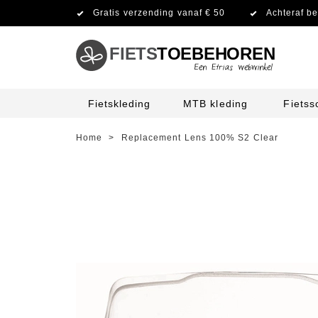
Gratis verzending vanaf € 50
Achteraf be
FIETS
TOEBEHOREN
Fietskleding
MTB kleding
Fiets
Home
>
Replacement Lens 100% S2 Clear