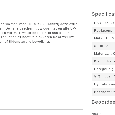
Specifica
EAN
8412
l ontworpen voor 100%'s S2. Dankzij deze extra
en. De lens beschermt uw ogen tegen alle UV-
Replacemen
len vet, vuil, water en olie niet aan de lens
u zonlicht niet hoeft te blokkeren maar wel uw
Merk
100%
en of tijdens zware bewolking.
Serie
S2
Materiaal
K
Kleur
Tran
Categorie g
VLT-index
Hydrolio coa
Beschermt te
Beoordeel
Naam