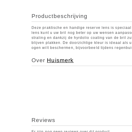
Productbeschrijving
Deze praktische en handige reserve lens is speciaa
lens kunt u uw bril nog beter op uw wensen aanpass
straling en dankzij de hyrdolio coating van de bril zul
blijven plakken. De doorzichtige kleur is ideaal als 
ogen wilt beschermen, bijvoorbeeld tijdens regenbui
Over
Huismerk
Reviews
Er zijn nog geen reviews over dit product