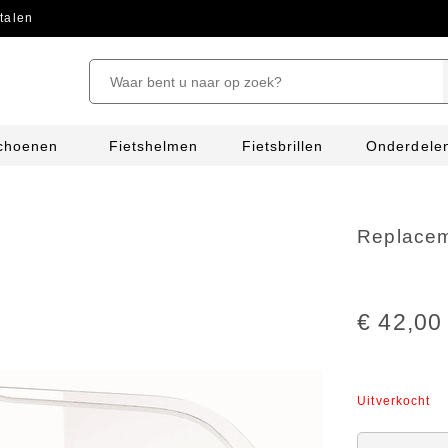
talen
schoenen
Fietshelmen
Fietsbrillen
Onderdele
Replacem
€ 42,00
Uitverkocht