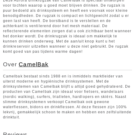
Deze Aurora drinkrugzak van CamelBak is speciaal ontworpen
voor tochten waarop u goed moet blijven drinken. De rugzak is
puur bedoeld als drinksysteem en heeft een voorvak voor kleine
benodigdheden. De rugzak is compact en lichtgewicht zodat u er
geen last van heeft. De borstband is te verstellen en de
achterkant is ventilerend door het mesh materiaal. De
reflecterende elementen zorgen dat u ook zichtbaar bent wanneer
het donker wordt. De drinkrugzak is ideaal om makkelijk te
kunnen drinken onderweg. Met de aan/uit knop kunt u het
drinkreservoir uitzetten wanneer u deze niet gebruikt. De rugzak
komt goed van pas tijdens warme dagen!
Over
CamelBak
Camelbak bestaat sinds 1988 en is inmiddels marktleider van
uiterst moderne en hygiënische drinksystemen. Met de
drinksystemen van Camelbak blijft u altijd goed gehydrateerd. De
producten van Camelbak zijn ideaal voor fietsers, wandelaars
(nordic walking), surfers, triatleten, hardlopers en skiërs. Naast
slimme drinksystemen verkoopt Camelbak ook gewone
waterflessen, bidons en drinkflessen. Al deze flessen zijn 100%
lekvrij, gemakkelijk schoon te maken en hebben een zelfsluitende
drinktuit.
Reviews