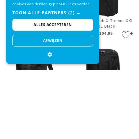
cookies van derden geplaatst.
Lees verder
TOON ALLE PARTNERS
(2) →
Rugzak Ortlieb X-Tremer XL
Rugzak Ortlieb X-Tremer XXL
ALLES ACCEPTEREN
113L Black
150L Black
+
+
€ 94,95
€ 104,99
AFWIJZEN
Rugzak Ortlieb Velocity PS 23
Rugzak Oakley Enduro 20L 3.0
L Black
Blackout
+
+
€ 124,95
€ 55,00
€ 46,00