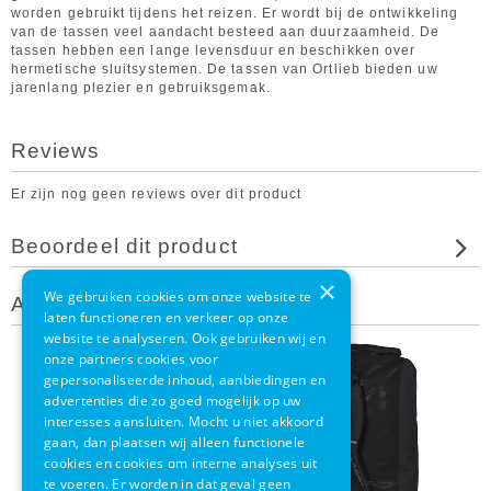
worden gebruikt tijdens het reizen. Er wordt bij de ontwikkeling
van de tassen veel aandacht besteed aan duurzaamheid. De
tassen hebben een lange levensduur en beschikken over
hermetische sluitsystemen. De tassen van Ortlieb bieden uw
jarenlang plezier en gebruiksgemak.
Reviews
Er zijn nog geen reviews over dit product
Beoordeel dit product
×
We gebruiken cookies om onze website te
Andere klanten bekeken ook
laten functioneren en verkeer op onze
website te analyseren. Ook gebruiken wij en
onze partners cookies voor
gepersonaliseerde inhoud, aanbiedingen en
advertenties die zo goed mogelijk op uw
interesses aansluiten. Mocht u niet akkoord
gaan, dan plaatsen wij alleen functionele
cookies en cookies om interne analyses uit
te voeren. Er worden in dat geval geen