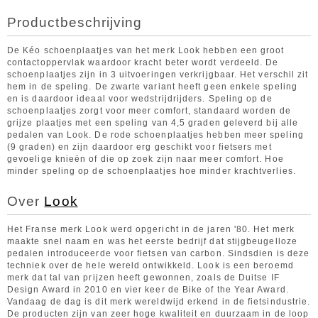
Productbeschrijving
De Kéo schoenplaatjes van het merk Look hebben een groot
contactoppervlak waardoor kracht beter wordt verdeeld. De
schoenplaatjes zijn in 3 uitvoeringen verkrijgbaar. Het verschil zit
hem in de speling. De zwarte variant heeft geen enkele speling
en is daardoor ideaal voor wedstrijdrijders. Speling op de
schoenplaatjes zorgt voor meer comfort, standaard worden de
grijze plaatjes met een speling van 4,5 graden geleverd bij alle
pedalen van Look. De rode schoenplaatjes hebben meer speling
(9 graden) en zijn daardoor erg geschikt voor fietsers met
gevoelige knieën of die op zoek zijn naar meer comfort. Hoe
minder speling op de schoenplaatjes hoe minder krachtverlies.
Over
Look
Het Franse merk Look werd opgericht in de jaren '80. Het merk
maakte snel naam en was het eerste bedrijf dat stijgbeugelloze
pedalen introduceerde voor fietsen van carbon. Sindsdien is deze
techniek over de hele wereld ontwikkeld. Look is een beroemd
merk dat tal van prijzen heeft gewonnen, zoals de Duitse IF
Design Award in 2010 en vier keer de Bike of the Year Award.
Vandaag de dag is dit merk wereldwijd erkend in de fietsindustrie.
De producten zijn van zeer hoge kwaliteit en duurzaam in de loop