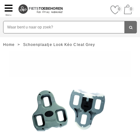
FIETS
TOEBEHOREN
0
0
Menu
Home
>
Schoenplaatje Look Kéo Cleat Grey