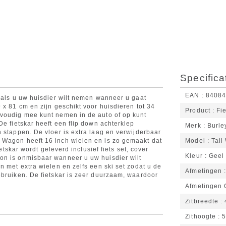
Specifica
EAN
8408
g als u uw huisdier wilt nemen wanneer u gaat
 x 81 cm en zijn geschikt voor huisdieren tot 34
Product
Fi
nvoudig mee kunt nemen in de auto of op kunt
De fietskar heeft een flip down achterklep
Merk
Burle
 stappen. De vloer is extra laag en verwijderbaar
 Wagon heeft 16 inch wielen en is zo gemaakt dat
Model
Tail
ietskar wordt geleverd inclusief fiets set, cover
Kleur
Geel
on is onmisbaar wanneer u uw huisdier wilt
n met extra wielen en zelfs een ski set zodat u de
Afmetingen
ebruiken. De fietskar is zeer duurzaam, waardoor
Afmetingen
Zitbreedte
Zithoogte