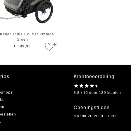
trailer Thule Courier Vintage
Groen
+
€ 599,95
rias
Klantbeoordeling
bshops
8.8 / 10 door 129 klanten
kel
on
Openingstijden
bestellen
Ma t/m Vr 09:00 - 18:00
s