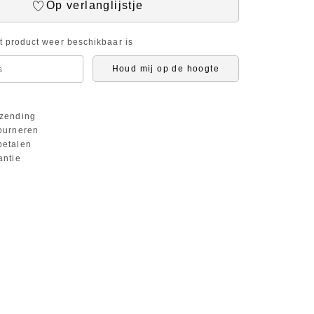
Op verlanglijstje
it product weer beschikbaar is
Houd mij op de hoogte
zending
ourneren
etalen
antie