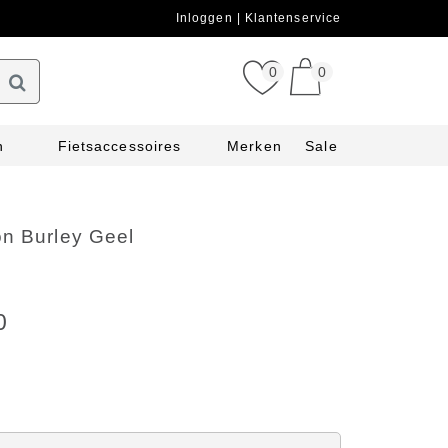
Inloggen
Klantenservice
0
0
n
Fietsaccessoires
Merken
Sale
on Burley Geel
0