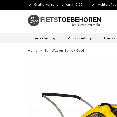
Gratis verzending vanaf € 50
Achteraf be
FIETS
TOEBEHOREN
Fietskleding
MTB kleding
Fiets
Home
>
Tail Wagon Burley Geel