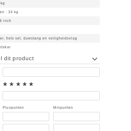
 kg
en
34 kg
6 inch
r
ver, fiets set, duwstang en veiligheidsvlag
etskar
 dit product
Pluspunten
Minpunten