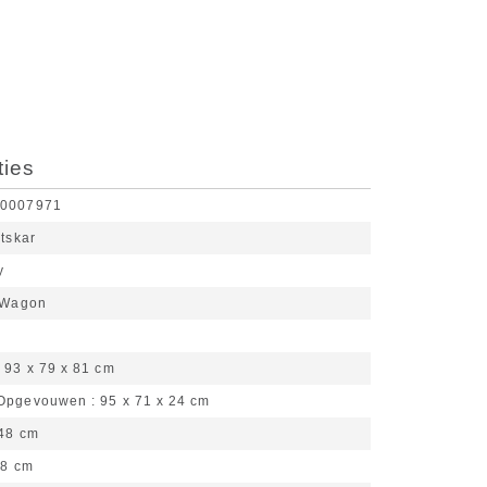
ties
40007971
etskar
y
 Wagon
93 x 79 x 81 cm
 Opgevouwen
95 x 71 x 24 cm
48 cm
58 cm