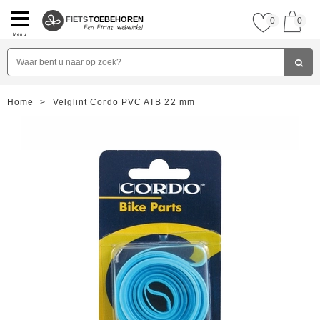
FIETS
TOEBEHOREN
0
0
Menu
Home
>
Velglint Cordo PVC ATB 22 mm