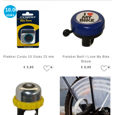
10.00
stuks
Plakker Cordo 10 Stuks 25 mm
Fietsbel Belll I Love My Bike
Blauw
+
+
€ 5,95
€ 6,95