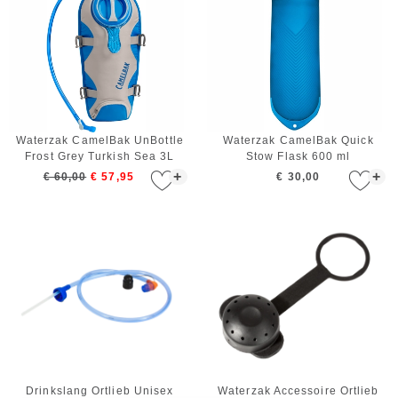
Waterzak CamelBak UnBottle
Waterzak CamelBak Quick
Frost Grey Turkish Sea 3L
Stow Flask 600 ml
+
+
€ 60,00
€ 57,95
€ 30,00
Drinkslang Ortlieb Unisex
Waterzak Accessoire Ortlieb