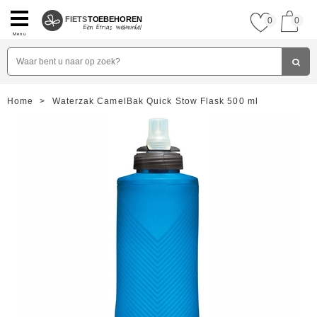
FIETS
TOEBEHOREN
0
0
Menu
Home
>
Waterzak CamelBak Quick Stow Flask 500 ml