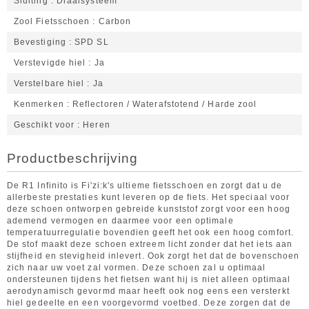
Sluiting
Draaisysteem
Zool Fietsschoen
Carbon
Bevestiging
SPD SL
Verstevigde hiel
Ja
Verstelbare hiel
Ja
Kenmerken
Reflectoren / Waterafstotend / Harde zool
Geschikt voor
Heren
Productbeschrijving
De R1 Infinito is Fi'zi:k's ultieme fietsschoen en zorgt dat u de
allerbeste prestaties kunt leveren op de fiets. Het speciaal voor
deze schoen ontworpen gebreide kunststof zorgt voor een hoog
ademend vermogen en daarmee voor een optimale
temperatuurregulatie bovendien geeft het ook een hoog comfort.
De stof maakt deze schoen extreem licht zonder dat het iets aan
stijfheid en stevigheid inlevert. Ook zorgt het dat de bovenschoen
zich naar uw voet zal vormen. Deze schoen zal u optimaal
ondersteunen tijdens het fietsen want hij is niet alleen optimaal
aerodynamisch gevormd maar heeft ook nog eens een versterkt
hiel gedeelte en een voorgevormd voetbed. Deze zorgen dat de