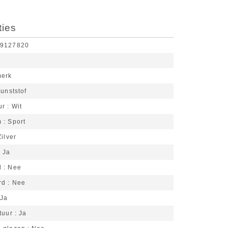
ties
69127820
merk
unststof
ur
Wit
m
Sport
Zilver
Ja
d
Nee
rd
Nee
Ja
tuur
Ja