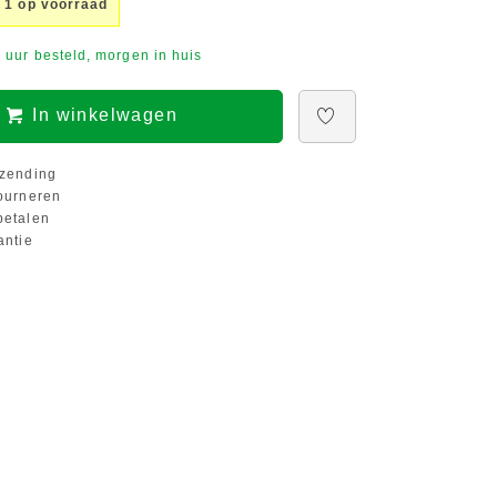
 1 op voorraad
 uur besteld, morgen in huis
In winkelwagen
zending
ourneren
etalen
antie