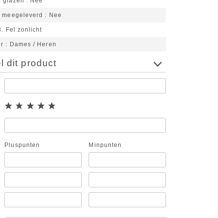
 glazen
Nee
n meegeleverd
Nee
3. Fel zonlicht
or
Dames / Heren
 dit product
Pluspunten
Minpunten