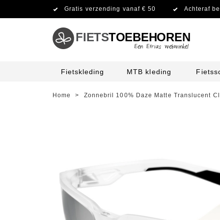
Gratis verzending vanaf € 50
Achteraf be
FIETS
TOEBEHOREN
Fietskleding
MTB kleding
Fiets
Home
>
Zonnebril 100% Daze Matte Translucent Cl