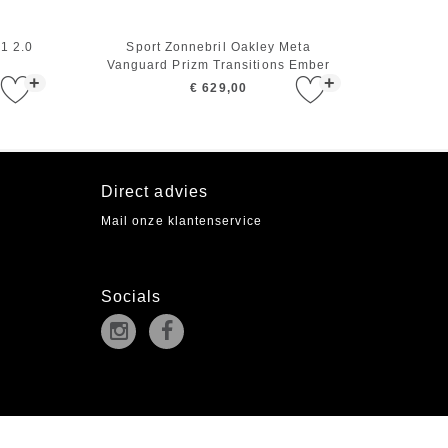
31 2.0
Sport Zonnebril Oakley Meta
Vanguard Prizm Transitions Ember
+
+
Black
€ 629,00
Direct advies
Mail onze klantenservice
Socials