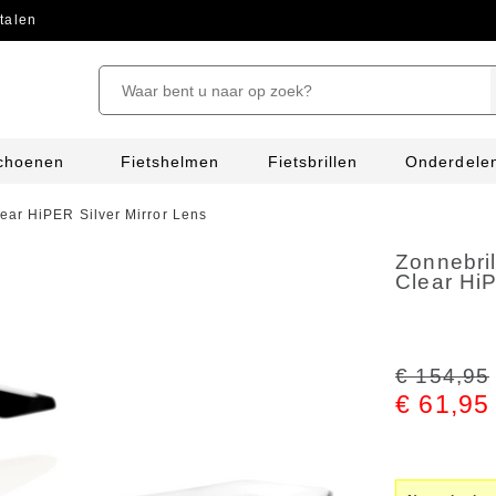
talen
schoenen
Fietshelmen
Fietsbrillen
Onderdele
ear HiPER Silver Mirror Lens
Zonnebri
Clear HiP
€ 154,95
€ 61,95