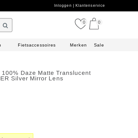
Inloggen
Klantenservice
0
0
n
Fietsaccessoires
Merken
Sale
l 100% Daze Matte Translucent
ER Silver Mirror Lens