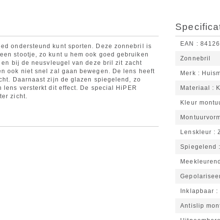
Specifica
EAN
8412
oed ondersteund kunt sporten. Deze zonnebril is
 een stootje, zo kunt u hem ook goed gebruiken
Zonnebril
 en bij de neusvleugel van deze bril zit zacht
en ook niet snel zal gaan bewegen. De lens heeft
Merk
Huis
cht. Daarnaast zijn de glazen spiegelend, zo
 lens versterkt dit effect. De special HiPER
Materiaal
K
er zicht.
Kleur montu
Montuurvor
Lenskleur
Spiegelend
Meekleuren
Gepolarisee
Inklapbaar
Antislip mon