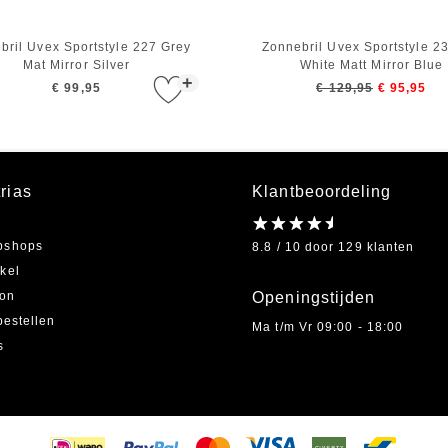
bril Uvex Sportstyle 227 Grey
Zonnebril Uvex Sportstyle 2
Mat Mirror Silver
White Matt Mirror Blue
+
€ 99,95
€ 129,95
€ 95,95
rias
Klantbeoordeling
bshops
8.8 / 10 door 129 klanten
kel
on
Openingstijden
bestellen
Ma t/m Vr 09:00 - 18:00
s