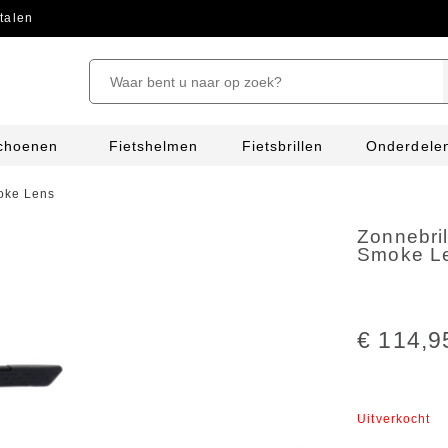
talen
schoenen
Fietshelmen
Fietsbrillen
Onderdele
oke Lens
Zonnebri
Smoke L
€ 114,9
Uitverkocht