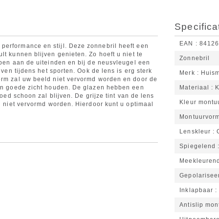
Specifica
EAN
8412
performance en stijl. Deze zonnebril heeft een
lt kunnen blijven genieten. Zo hoeft u niet te
Zonnebril
bben aan de uiteinden en bij de neusvleugel een
iven tijdens het sporten. Ook de lens is erg sterk
Merk
Huis
vorm zal uw beeld niet vervormd worden en door de
 een goede zicht houden. De glazen hebben een
Materiaal
K
goed schoon zal blijven. De grijze tint van de lens
Kleur montu
en niet vervormd worden. Hierdoor kunt u optimaal
Montuurvor
Lenskleur
Spiegelend
Meekleuren
Gepolarisee
Inklapbaar
Antislip mon