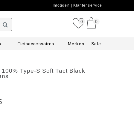
Inloggen
Klantenservice
0
0
n
Fietsaccessoires
Merken
Sale
l 100% Type-S Soft Tact Black
ens
5