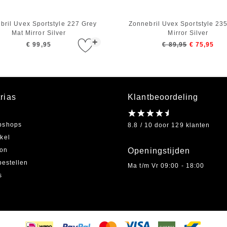
bril Uvex Sportstyle 227 Grey
Zonnebril Uvex Sportstyle 23
Mat Mirror Silver
Mirror Silver
+
€ 99,95
€ 89,95
€ 75,95
rias
Klantbeoordeling
bshops
8.8 / 10 door 129 klanten
kel
on
Openingstijden
bestellen
Ma t/m Vr 09:00 - 18:00
s