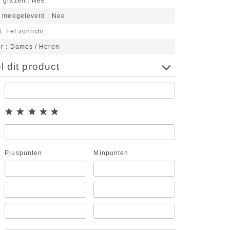
 glazen
Nee
n meegeleverd
Nee
3. Fel zonlicht
or
Dames / Heren
 dit product
Pluspunten
Minpunten