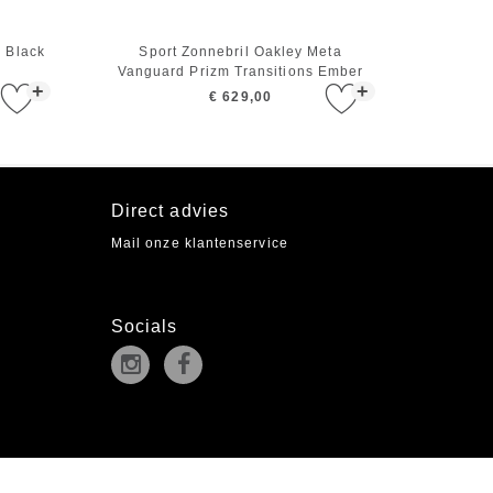
5 Black
Sport Zonnebril Oakley Meta
Vanguard Prizm Transitions Ember
+
+
Black
€ 629,00
Direct advies
Mail onze klantenservice
Socials