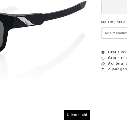
Mail mij als d
Gratis
ver
Gratis
ret
Achteraf
b
2 jaar
gar
Uitverkocht