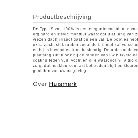
Productbeschrijving
De Type-S van 100% is een elegante combinatie van 
erg hard en stevig montuur waardoor u er lang van zu
vrezen dat hij kapot gaat bij een val. De pootjes he
extra zacht stuk rubber zodat de bril niet zal verschu
en hij is bovendien kras bestendig. Door de ronde 
plaatsing zult u ook bij de randen van uw blikveld
coating tegen vuil, vocht en olie waardoor hij altijd 
zorgt dat het kleurcontrast behouden blijft en kleur
genieten van uw omgeving.
Over
Huismerk