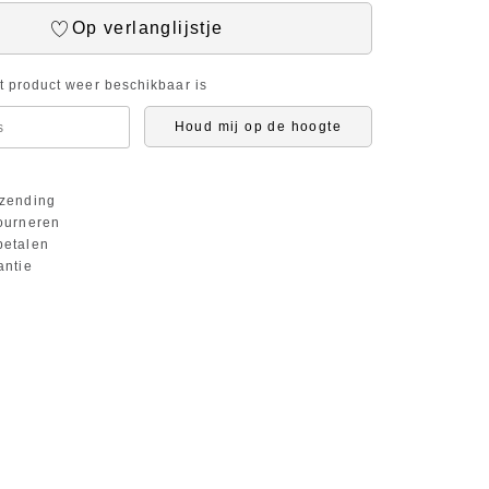
Op verlanglijstje
it product weer beschikbaar is
Houd mij op de hoogte
zending
ourneren
etalen
antie