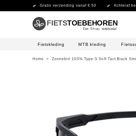
Gratis verzending vanaf € 50
Achteraf be
FIETS
TOEBEHOREN
Fietskleding
MTB kleding
Fiets
Home
>
Zonnebril 100% Type-S Soft Tact Black Sm