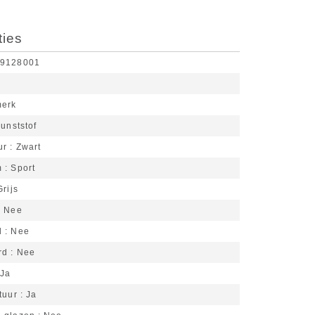
ties
69128001
merk
unststof
ur
Zwart
m
Sport
Grijs
Nee
d
Nee
rd
Nee
Ja
tuur
Ja