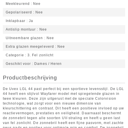
Meekleurend
Nee
Gepolariseerd
Nee
Inklapbaar
Ja
Antislip montuur
Nee
Uitneembare glazen
Nee
Extra glazen meegeleverd
Nee
Categorie
3. Fel zonlicht
Geschikt voor
Dames / Heren
Productbeschrijving
De Uvex LGL 44 past perfect bij een sportieve levensstijl. De LGL
44 heeft een stijlvol Wayfarer model met spiegelende glazen in
twee kleuren. Deze zijn uitgerust met de speciale Colorvision
technologie, wat zorgt voor een nieuwe dimensie van
kleurschittering en contrast. Dit heeft een positieve invloed op uw
reactievermogen, prestaties en veiligheid. Daarnaast beschermt
de zonnebril tegen alle soorten UV-straling en heeft u geen last
van fel zonlicht. De zonnebril heeft een fijne pasvorm, met zachte
neus pads en pootjes voor optimale grip en comfort. De zonnebril