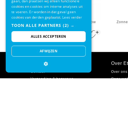
gaan, dan plaatsen wij alleen functionele
cookies en cookies om interne analyses uit
te voeren. Er worden in dat geval geen
cookies van derden geplaatst.
Lees verder
Zonnebril Cayo Dark Blue Yellow
Zonneb
TOON ALLE PARTNERS
(2) →
Sinner
+
€ 34,99
ALLES ACCEPTEREN
AFWIJZEN
Klantenservice
Over Et
Contact
Over ons
Verzending & bezorgen
Onze we
Ruilen & retourneren
Onze win
Betaalmethodes
Cadeaub
Garantie
Zakelijk 
Inloggen
Vacature
Veelgestelde vragen
Sitemap