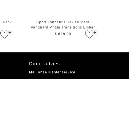
5 Black
Sport Zonnebril Oakley Meta
Vanguard Prizm Transitions Ember
+
+
Black
€ 629,00
Direct advies
Mail onze klantenservice
Socials