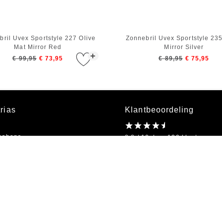
ril Uvex Sportstyle 227 Olive
Zonnebril Uvex Sportstyle 23
Mat Mirror Red
Mirror Silver
+
€ 99,95
€ 73,95
€ 89,95
€ 75,95
rias
Klantbeoordeling
bshops
8.8 / 10 door 129 klanten
kel
on
Openingstijden
bestellen
Ma t/m Vr 09:00 - 18:00
s