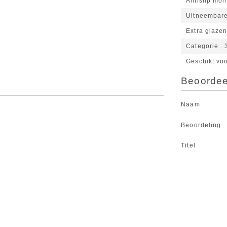
Antislip mon
Uitneembare
Extra glaze
Categorie
Geschikt vo
Beoordeel
Naam
Beoordeling
Titel