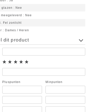
tuur
Ja
 glazen
Nee
n meegeleverd
Nee
3. Fel zonlicht
or
Dames / Heren
 dit product
Pluspunten
Minpunten