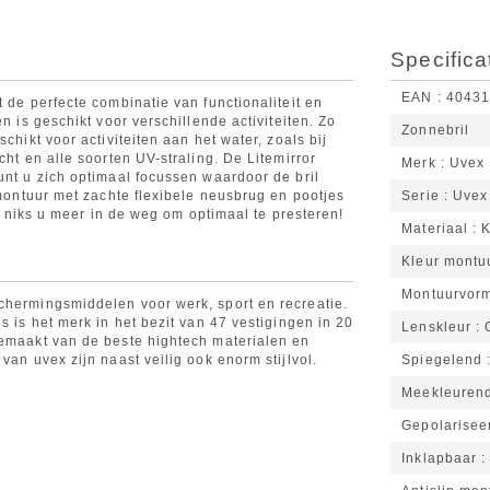
Specifica
EAN
4043
 de perfecte combinatie van functionaliteit en
n is geschikt voor verschillende activiteiten. Zo
Zonnebril
chikt voor activiteiten aan het water, zoals bij
cht en alle soorten UV-straling. De Litemirror
Merk
Uvex
unt u zich optimaal focussen waardoor de bril
 montuur met zachte flexibele neusbrug en pootjes
Serie
Uvex 
aat niks u meer in de weg om optimaal te presteren!
Materiaal
K
Kleur montu
Montuurvor
chermingsmiddelen voor werk, sport en recreatie.
s is het merk in het bezit van 47 vestigingen in 20
Lenskleur
gemaakt van de beste hightech materialen en
van uvex zijn naast veilig ook enorm stijlvol.
Spiegelend
Meekleuren
Gepolarisee
Inklapbaar