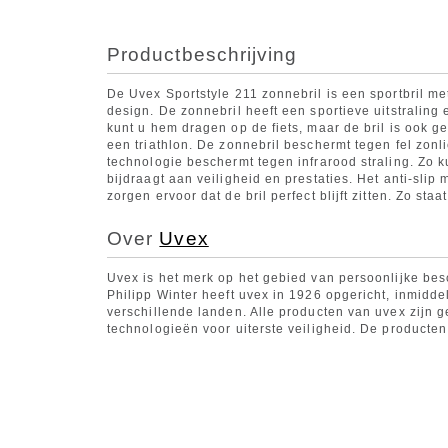
Productbeschrijving
De Uvex Sportstyle 211 zonnebril is een sportbril met
design. De zonnebril heeft een sportieve uitstraling e
kunt u hem dragen op de fiets, maar de bril is ook ges
een triathlon. De zonnebril beschermt tegen fel zonli
technologie beschermt tegen infrarood straling. Zo k
bijdraagt aan veiligheid en prestaties. Het anti-slip
zorgen ervoor dat de bril perfect blijft zitten. Zo st
Over
Uvex
Uvex is het merk op het gebied van persoonlijke bes
Philipp Winter heeft uvex in 1926 opgericht, inmiddel
verschillende landen. Alle producten van uvex zijn 
technologieën voor uiterste veiligheid. De producten 