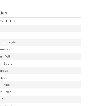
ties
197313191
Sportstyle
unststof
ur
Wit
m
Sport
Groen
Nee
d
Nee
rd
Nee
Ja