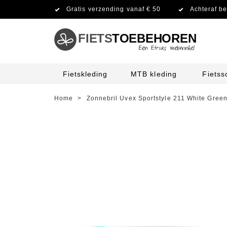
Gratis verzending vanaf € 50
Achteraf be
FIETS
TOEBEHOREN
Fietskleding
MTB kleding
Fiets
Home
>
Zonnebril Uvex Sportstyle 211 White Gree