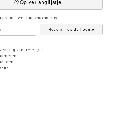
Op verlanglijstje
it product weer beschikbaar is
Houd mij op de hoogte
zending vanaf € 50,00
ourneren
etalen
antie