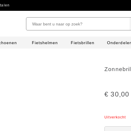
talen
schoenen
Fietshelmen
Fietsbrillen
Onderdele
n
Zonnebri
€ 30,00
Uitverkocht