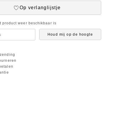
Op verlanglijstje
it product weer beschikbaar is
Houd mij op de hoogte
zending
ourneren
etalen
antie