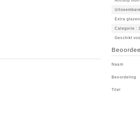
Antislip mon
Uitneembare
Extra glaze
Categorie
Geschikt vo
Beoordeel
Naam
Beoordeling
Titel