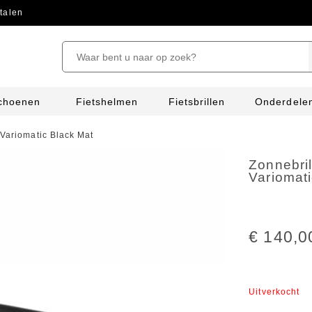
talen
schoenen
Fietshelmen
Fietsbrillen
Onderdele
 Variomatic Black Mat
Zonnebril
Variomat
€ 140,0
Uitverkocht