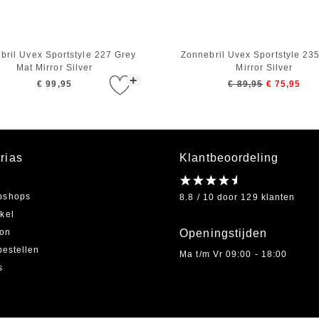
bril Uvex Sportstyle 227 Grey
Zonnebril Uvex Sportstyle 23
Mat Mirror Silver
Mirror Silver
+
€ 99,95
€ 89,95
€ 75,95
rias
Klantbeoordeling
bshops
8.8 / 10 door 129 klanten
kel
on
Openingstijden
bestellen
Ma t/m Vr 09:00 - 18:00
s