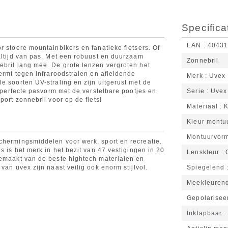
Specifica
EAN
4043
r stoere mountainbikers en fanatieke fietsers. Of
altijd van pas. Met een robuust en duurzaam
Zonnebril
ebril lang mee. De grote lenzen vergroten het
hermt tegen infraroodstralen en afleidende
Merk
Uvex
e soorten UV-straling en zijn uitgerust met de
e perfecte pasvorm met de verstelbare pootjes en
Serie
Uvex 
port zonnebril voor op de fiets!
Materiaal
K
Kleur montu
Montuurvor
chermingsmiddelen voor werk, sport en recreatie.
s is het merk in het bezit van 47 vestigingen in 20
Lenskleur
gemaakt van de beste hightech materialen en
van uvex zijn naast veilig ook enorm stijlvol.
Spiegelend
Meekleuren
Gepolarisee
Inklapbaar