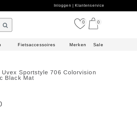
Inloggen
Klantenservice
0
0
n
Fietsaccessoires
Merken
Sale
 Uvex Sportstyle 706 Colorvision
ic Black Mat
0