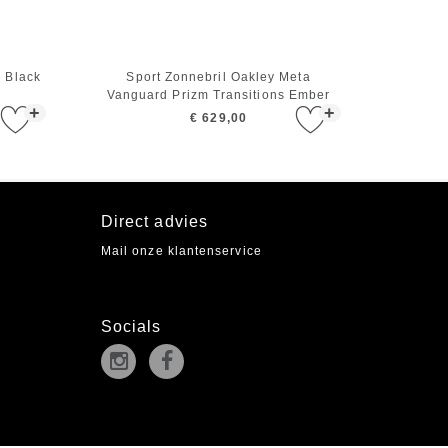
5 Black
Sport Zonnebril Oakley Meta
Vanguard Prizm Transitions Ember
+
+
Black
€ 629,00
Direct advies
Mail onze klantenservice
Socials