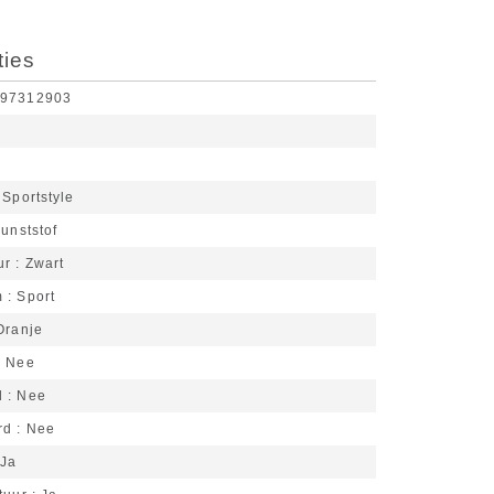
ties
197312903
Sportstyle
unststof
ur
Zwart
m
Sport
Oranje
Nee
d
Nee
rd
Nee
Ja