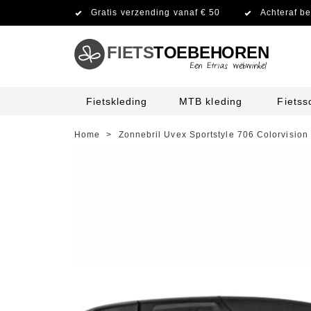
Gratis verzending vanaf € 50
Achteraf be
FIETS
TOEBEHOREN
Fietskleding
MTB kleding
Fiets
Home
>
Zonnebril Uvex Sportstyle 706 Colorvision