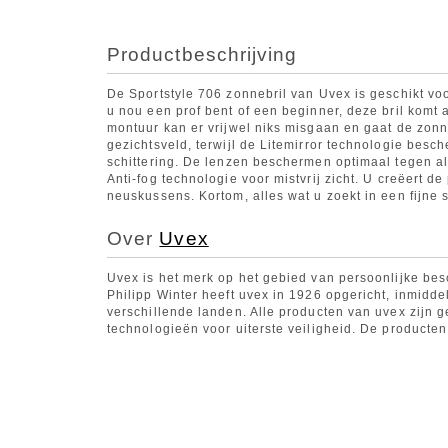
Productbeschrijving
De Sportstyle 706 zonnebril van Uvex is geschikt voo
u nou een prof bent of een beginner, deze bril komt 
montuur kan er vrijwel niks misgaan en gaat de zonn
gezichtsveld, terwijl de Litemirror technologie besc
schittering. De lenzen beschermen optimaal tegen all
Anti-fog technologie voor mistvrij zicht. U creëert d
neuskussens. Kortom, alles wat u zoekt in een fijne s
Over
Uvex
Uvex is het merk op het gebied van persoonlijke bes
Philipp Winter heeft uvex in 1926 opgericht, inmiddel
verschillende landen. Alle producten van uvex zijn 
technologieën voor uiterste veiligheid. De producten 