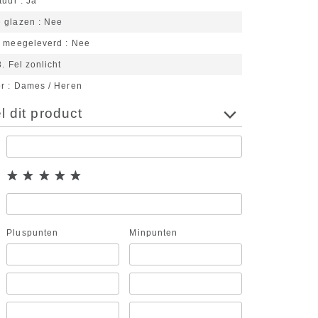
tuur
Ja
 glazen
Nee
n meegeleverd
Nee
3. Fel zonlicht
or
Dames / Heren
 dit product
Pluspunten
Minpunten