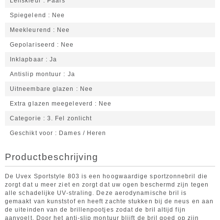
Lenskleur
Paars
Spiegelend
Nee
Meekleurend
Nee
Gepolariseerd
Nee
Inklapbaar
Ja
Antislip montuur
Ja
Uitneembare glazen
Nee
Extra glazen meegeleverd
Nee
Categorie
3. Fel zonlicht
Geschikt voor
Dames / Heren
Productbeschrijving
De Uvex Sportstyle 803 is een hoogwaardige sportzonnebril die
zorgt dat u meer ziet en zorgt dat uw ogen beschermd zijn tegen
alle schadelijke UV-straling. Deze aerodynamische bril is
gemaakt van kunststof en heeft zachte stukken bij de neus en aan
de uiteinden van de brillenpootjes zodat de bril altijd fijn
aanvoelt. Door het anti-slip montuur blijft de bril goed op zijn