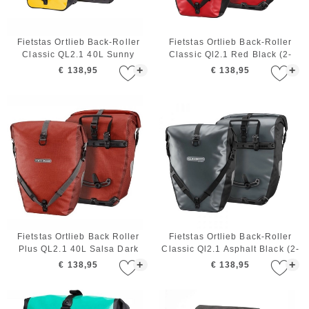
Fietstas Ortlieb Back-Roller
Fietstas Ortlieb Back-Roller
Classic QL2.1 40L Sunny
Classic Ql2.1 Red Black (2-
Yellow Black (2-delig)
delig)
+
+
€ 138,95
€ 138,95
Fietstas Ortlieb Back Roller
Fietstas Ortlieb Back-Roller
Plus QL2.1 40L Salsa Dark
Classic Ql2.1 Asphalt Black (2-
Chili (2-Delig)
delig)
+
+
€ 138,95
€ 138,95