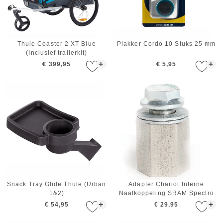
Thule Coaster 2 XT Blue
Plakker Cordo 10 Stuks 25 mm
(Inclusief trailerkit)
+
+
€ 399,95
€ 5,95
Snack Tray Glide Thule (Urban
Adapter Chariot Interne
1&2)
Naafkoppeling SRAM Spectro
Thule
+
+
€ 54,95
€ 29,95