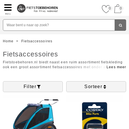
FIETS
TOEBEHOREN
0
0
Menu
Home
>
Fietsaccessoires
Fietsaccessoires
Fietstoebehoren.nl biedt naast een ruim assortiment fietskleding
ook een groot assortiment fietsaccessoires met onder andere
bagagedragerkussens, fietsbellen, fietsmanden, fietssloten,
jasbeschermers, kinderzitjes, zadelhoezen en andere praktische
producten van verschillende kwaliteitsmerken. Met de filter in de
Filter
Sorteer
linkerkolom vindt u snel en eenvoudig het product wat u zoekt.