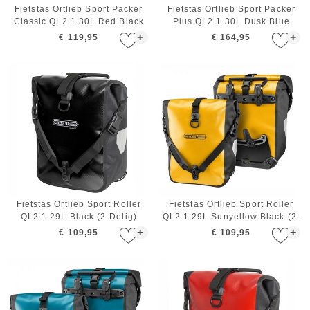
Fietstas Ortlieb Sport Packer
Fietstas Ortlieb Sport Packer
Classic QL2.1 30L Red Black
Plus QL2.1 30L Dusk Blue
(2-Delig)
Denim (2-Delig)
+
+
€ 119,95
€ 164,95
Fietstas Ortlieb Sport Roller
Fietstas Ortlieb Sport Roller
QL2.1 29L Black (2-Delig)
QL2.1 29L Sunyellow Black (2-
Delig)
+
+
€ 109,95
€ 109,95