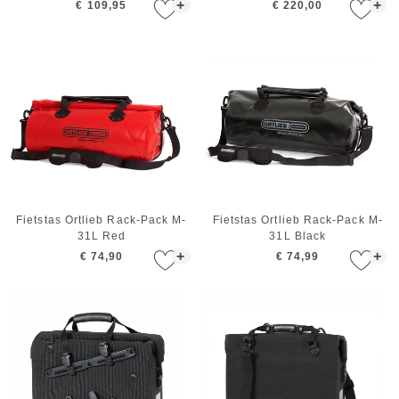
Delig)
Chili (2-Delig)
+
+
€ 109,95
€ 220,00
Fietstas Ortlieb Rack-Pack M-
Fietstas Ortlieb Rack-Pack M-
31L Red
31L Black
+
+
€ 74,90
€ 74,99