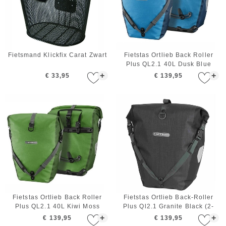
Fietsmand Klickfix Carat Zwart
Fietstas Ortlieb Back Roller
Plus QL2.1 40L Dusk Blue
Denim (2-Delig)
+
+
€ 33,95
€ 139,95
Fietstas Ortlieb Back Roller
Fietstas Ortlieb Back-Roller
Plus QL2.1 40L Kiwi Moss
Plus Ql2.1 Granite Black (2-
Green (2-Delig)
delig)
+
+
€ 139,95
€ 139,95