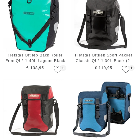
Fietstas Ortlieb Back Roller
Fietstas Ortlieb Sport Packer
Free QL2.1 40L Lagoon Black
Classic QL2.1 30L Black (2-
(2-Delig)
Delig)
+
+
€ 138,95
€ 119,95