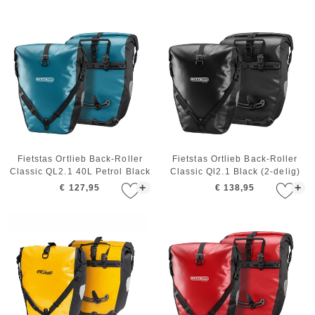
Fietstas Ortlieb Back-Roller
Fietstas Ortlieb Back-Roller
Classic QL2.1 40L Petrol Black
Classic Ql2.1 Black (2-delig)
(2-delig)
+
+
€ 127,95
€ 138,95