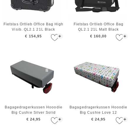
Fietstas Ortlieb Office Bag High
Fietstas Ortlieb Office Bag
Visib. QL2.1 21L Black
QL2.1 21L Matt Black
Reflective
+
+
€ 154,95
€ 160,00
Bagagedragerkussen Hooodie
Bagagedragerkussen Hooodie
Big Cushie Silver Solid
Big Cushie Love 12
+
+
€ 24,95
€ 24,95