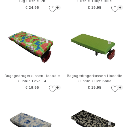
Big Cushie Ptt
Cushie Tulips Blue
+
+
€ 24,95
€ 19,95
Bagagedragerkussen Hooodie
Bagagedragerkussen Hooodie
Cushie Love 14
Cushie Olive Solid
+
+
€ 19,95
€ 19,95