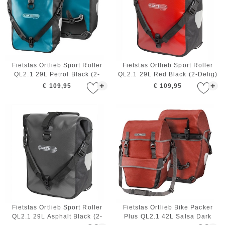
Fietstas Ortlieb Sport Roller
Fietstas Ortlieb Sport Roller
QL2.1 29L Petrol Black (2-
QL2.1 29L Red Black (2-Delig)
Delig)
+
+
€ 109,95
€ 109,95
Fietstas Ortlieb Sport Roller
Fietstas Ortlieb Bike Packer
QL2.1 29L Asphalt Black (2-
Plus QL2.1 42L Salsa Dark