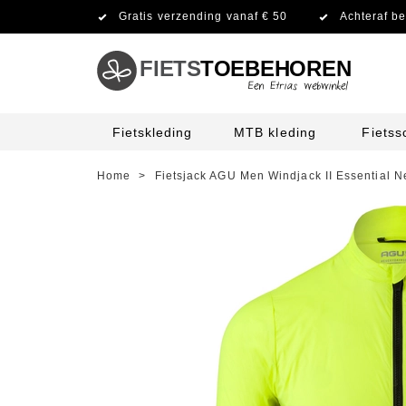
Gratis verzending vanaf € 50
Achteraf be
FIETS
TOEBEHOREN
Fietskleding
MTB kleding
Fiets
Home
>
Fietsjack AGU Men Windjack II Essential 