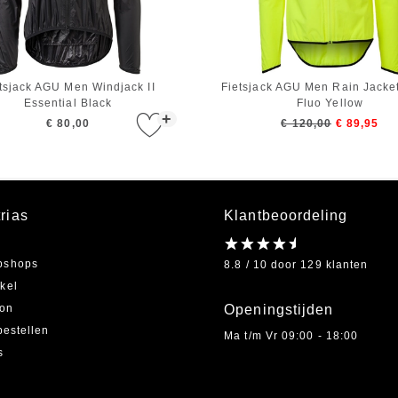
tsjack AGU Men Windjack II
Fietsjack AGU Men Rain Jacket
Essential Black
Fluo Yellow
+
€ 80,00
€ 120,00
€ 89,95
rias
Klantbeoordeling
bshops
8.8 / 10 door 129 klanten
kel
on
Openingstijden
bestellen
Ma t/m Vr 09:00 - 18:00
s