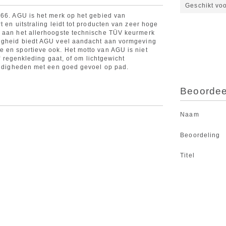
Geschikt vo
966. AGU is het merk op het gebied van
 en uitstraling leidt tot producten van zeer hoge
U aan het allerhoogste technische TÜV keurmerk
ligheid biedt AGU veel aandacht aan vormgeving
 en sportieve ook. Het motto van AGU is niet
of regenkleding gaat, of om lichtgewicht
tandigheden met een goed gevoel op pad.
Beoordeel
Naam
Beoordeling
Titel