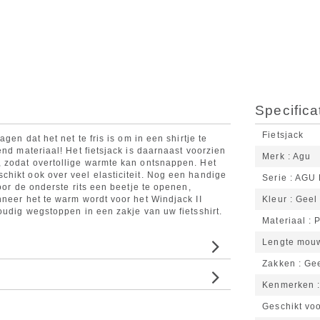
Specifica
Fietsjack
gen dat het net te fris is om in een shirtje te
end materiaal! Het fietsjack is daarnaast voorzien
Merk
Agu
, zodat overtollige warmte kan ontsnappen. Het
hikt ook over veel elasticiteit. Nog een handige
Serie
AGU 
oor de onderste rits een beetje te openen,
nneer het te warm wordt voor het Windjack II
Kleur
Geel
oudig wegstoppen in een zakje van uw fietsshirt.
Materiaal
P
Lengte mou
Zakken
Ge
Kenmerken
Geschikt vo