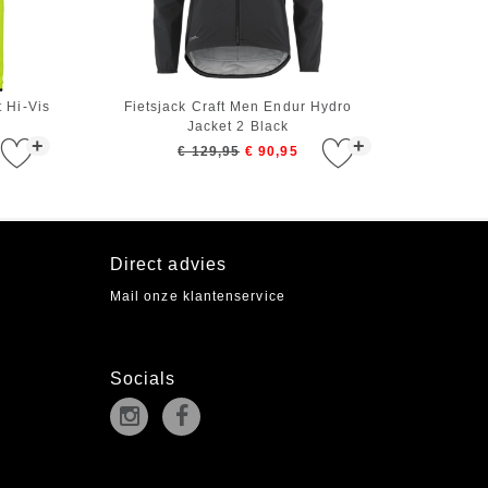
 Hi-Vis
Fietsjack Craft Men Endur Hydro
Jacket 2 Black
+
+
€ 129,95
€ 90,95
Direct advies
Mail onze klantenservice
Socials