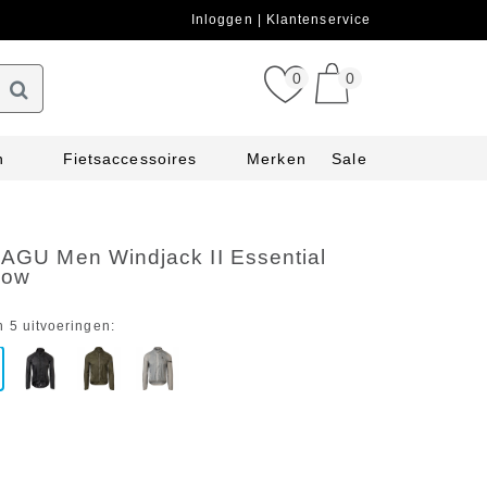
Inloggen
Klantenservice
0
0
n
Fietsaccessoires
Merken
Sale
 AGU Men Windjack II Essential
low
n 5 uitvoeringen: