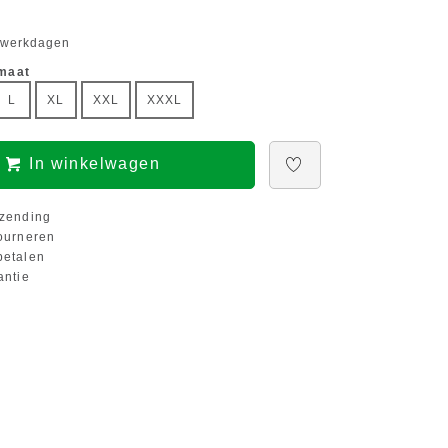
5 werkdagen
 maat
L
XL
XXL
XXXL
In winkelwagen
zending
ourneren
etalen
antie