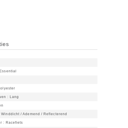
ties
Essential
olyester
wen
Lang
en
Winddicht / Ademend / Reflecterend
or
Racefiets