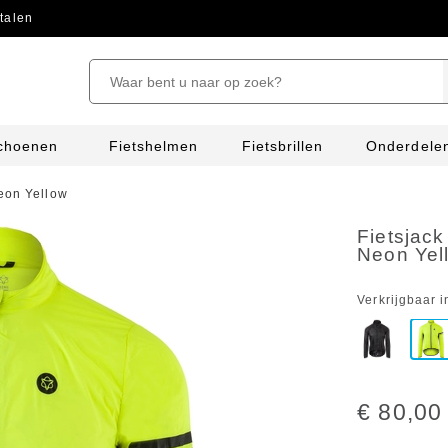
talen
schoenen
Fietshelmen
Fietsbrillen
Onderdele
Neon Yellow
Fietsjack
Neon Yel
Verkrijgbaar i
€ 80,00